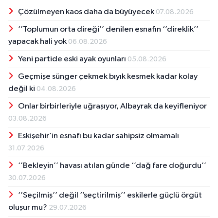
Çözülmeyen kaos daha da büyüyecek
07.08.2026
‘’Toplumun orta direği’’ denilen esnafın ‘’direklik’’
yapacak hali yok
06.08.2026
Yeni partide eski ayak oyunları
05.08.2026
Geçmişe sünger çekmek bıyık kesmek kadar kolay
değil ki
04.08.2026
Onlar birbirleriyle uğraşıyor, Albayrak da keyifleniyor
03.08.2026
Eskişehir’in esnafı bu kadar sahipsiz olmamalı
31.07.2026
‘’Bekleyin’’ havası atılan günde ‘’dağ fare doğurdu’’
30.07.2026
‘’Seçilmiş’’ değil ‘’seçtirilmiş’’ eskilerle güçlü örgüt
oluşur mu?
29.07.2026