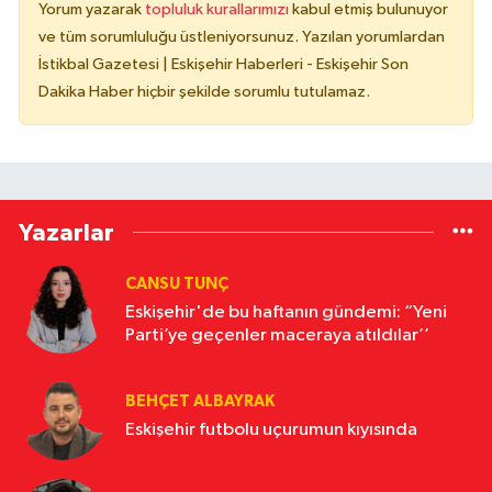
Yorum yazarak
topluluk kurallarımızı
kabul etmiş bulunuyor
ve tüm sorumluluğu üstleniyorsunuz. Yazılan yorumlardan
İstikbal Gazetesi | Eskişehir Haberleri - Eskişehir Son
Dakika Haber hiçbir şekilde sorumlu tutulamaz.
Yazarlar
CANSU TUNÇ
Eskişehir'de bu haftanın gündemi: “Yeni
Parti’ye geçenler maceraya atıldılar’’
BEHÇET ALBAYRAK
Eskişehir futbolu uçurumun kıyısında