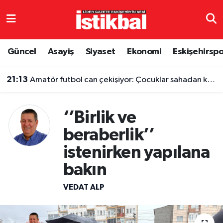
Eskişehirspor
Eskişehir Nöbetçi Eczaneler
Güncel
Asayiş
Siyaset
Ekonomi
Eskişehirsp
Güncel
Eskişehir Hava Durumu
21:13
Amatör futbol can çekişiyor: Çocuklar sahadan koparılıyor
Asayiş
Eskişehir Namaz Vakitleri
‘’Birlik ve
Siyaset
Eskişehir Trafik Yoğunluk Haritası
beraberlik’’
Spor
TFF 3.Lig 4.Grup Puan Durumu ve Fikstür
istenirken yapılana
Eğitim
Tüm Manşetler
bakın
VEDAT ALP
Ekonomi
Son Dakika Haberleri
Sağlık
Haber Arşivi