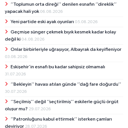
‘’Toplumun orta direği’’ denilen esnafın ‘’direklik’’
yapacak hali yok
06.08.2026
Yeni partide eski ayak oyunları
05.08.2026
Geçmişe sünger çekmek bıyık kesmek kadar kolay
değil ki
04.08.2026
Onlar birbirleriyle uğraşıyor, Albayrak da keyifleniyor
03.08.2026
Eskişehir’in esnafı bu kadar sahipsiz olmamalı
31.07.2026
‘’Bekleyin’’ havası atılan günde ‘’dağ fare doğurdu’’
30.07.2026
‘’Seçilmiş’’ değil ‘’seçtirilmiş’’ eskilerle güçlü örgüt
oluşur mu?
29.07.2026
‘’Patronluğunu kabul ettirmek’’ isterken çamları
deviriyor
28.07.2026