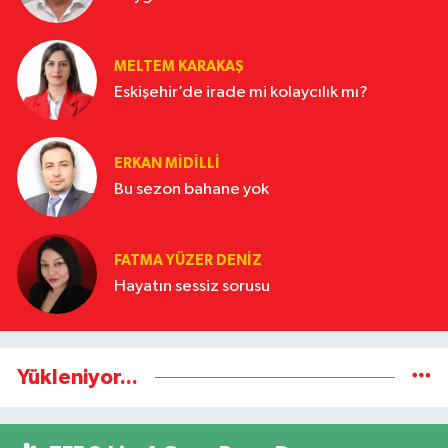
MELTEM KARAKAŞ
Eskişehir’de irade mi kolaycılık mı?
ERKAN MIDILLI
Bu sezon bahane yok
FATMA YÜZER DENIZ
Hayatın sessiz sorusu
Yükleniyor...