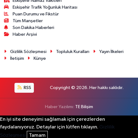
Eskişehir Namaz Vakitleri
Eskişehir Trafik Yoğunluk Haritası
Puan Durumu ve Fikstür
Tüm Manşetler
Son Dakika Haberleri
Haber Arşivi
Gizlilik Sözleşmesi
Topluluk Kuralları
Yayın İlkeleri
İletişim
Künye
RSS
Copyright © 2026. Her hakkı saklıdır.
Haber Yazılımı:
TE Bilişim
En iyi site deneyimi sağlamak için çerezlerden
faydalanıyoruz. Detaylar için lütfen tıklayın.
Gizlilik
Sözleşmesi
Tamam