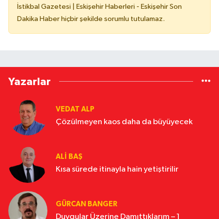
İstikbal Gazetesi | Eskişehir Haberleri - Eskişehir Son
Dakika Haber hiçbir şekilde sorumlu tutulamaz.
Yazarlar
VEDAT ALP
Çözülmeyen kaos daha da büyüyecek
ALI BAŞ
Kısa sürede itinayla hain yetiştirilir
GÜRCAN BANGER
Duygular Üzerine Damıttıklarım – 1