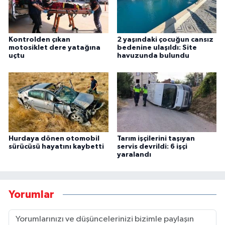
Kontrolden çıkan
2 yaşındaki çocuğun cansız
motosiklet dere yatağına
bedenine ulaşıldı: Site
uçtu
havuzunda bulundu
Hurdaya dönen otomobil
Tarım işçilerini taşıyan
sürücüsü hayatını kaybetti
servis devrildi: 6 işçi
yaralandı
Yorumlar