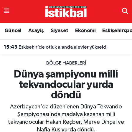
Eskişehirspor
Eskişehir Nöbetçi Eczaneler
Güncel
Asayiş
Siyaset
Ekonomi
Eskişehirsp
Güncel
Eskişehir Hava Durumu
15:43
Eskişehir’de otluk alanda alevler yükseldi
Asayiş
Eskişehir Namaz Vakitleri
BÖLGE HABERLERI
Siyaset
Eskişehir Trafik Yoğunluk Haritası
Dünya şampiyonu milli
tekvandocular yurda
Spor
TFF 3.Lig 4.Grup Puan Durumu ve Fikstür
döndü
Eğitim
Tüm Manşetler
Azerbaycan'da düzenlenen Dünya Tekvando
Ekonomi
Son Dakika Haberleri
Şampiyonası'nda madalya kazanan milli
tekvandocular Hakan Reçber, Merve Dinçel ve
Sağlık
Haber Arşivi
Nafia Kuş yurda döndü.