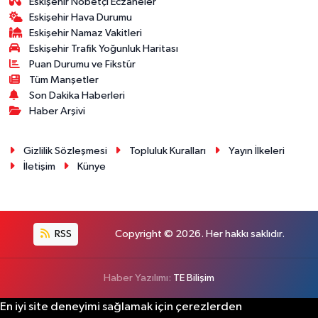
Eskişehir Nöbetçi Eczaneler
Eskişehir Hava Durumu
Eskişehir Namaz Vakitleri
Eskişehir Trafik Yoğunluk Haritası
Puan Durumu ve Fikstür
Tüm Manşetler
Son Dakika Haberleri
Haber Arşivi
Gizlilik Sözleşmesi
Topluluk Kuralları
Yayın İlkeleri
İletişim
Künye
RSS
Copyright © 2026. Her hakkı saklıdır.
Haber Yazılımı:
TE Bilişim
En iyi site deneyimi sağlamak için çerezlerden