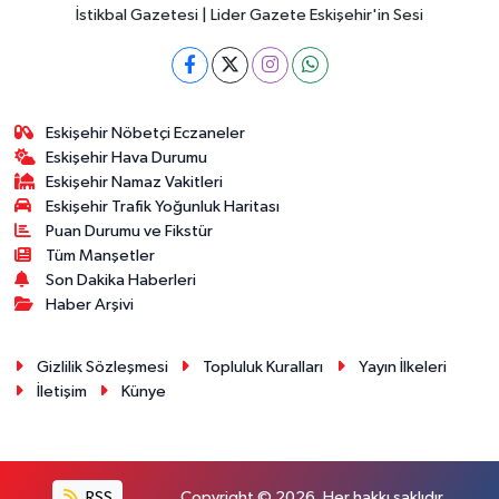
İstikbal Gazetesi | Lider Gazete Eskişehir'in Sesi
Eskişehir Nöbetçi Eczaneler
Eskişehir Hava Durumu
Eskişehir Namaz Vakitleri
Eskişehir Trafik Yoğunluk Haritası
Puan Durumu ve Fikstür
Tüm Manşetler
Son Dakika Haberleri
Haber Arşivi
Gizlilik Sözleşmesi
Topluluk Kuralları
Yayın İlkeleri
İletişim
Künye
RSS
Copyright © 2026. Her hakkı saklıdır.