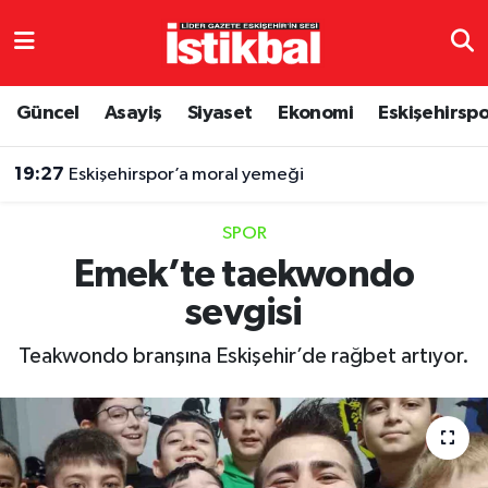
Eskişehirspor
Eskişehir Nöbetçi Eczaneler
Güncel
Asayiş
Siyaset
Ekonomi
Eskişehirsp
Güncel
Eskişehir Hava Durumu
19:27
Eskişehirspor’a moral yemeği
Asayiş
Eskişehir Namaz Vakitleri
SPOR
Siyaset
Eskişehir Trafik Yoğunluk Haritası
Emek’te taekwondo
sevgisi
Spor
TFF 3.Lig 4.Grup Puan Durumu ve Fikstür
Teakwondo branşına Eskişehir’de rağbet artıyor.
Eğitim
Tüm Manşetler
Ekonomi
Son Dakika Haberleri
Sağlık
Haber Arşivi