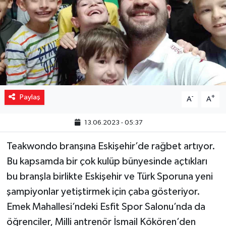
Yaşam
Resmi ilanlar
Paylaş
-
+
A
A
13.06.2023 - 05:37
Teakwondo branşına Eskişehir’de rağbet artıyor.
Bu kapsamda bir çok kulüp bünyesinde açtıkları
bu branşla birlikte Eskişehir ve Türk Sporuna yeni
şampiyonlar yetiştirmek için çaba gösteriyor.
Emek Mahallesi’ndeki Esfit Spor Salonu’nda da
öğrenciler, Milli antrenör İsmail Kökören’den