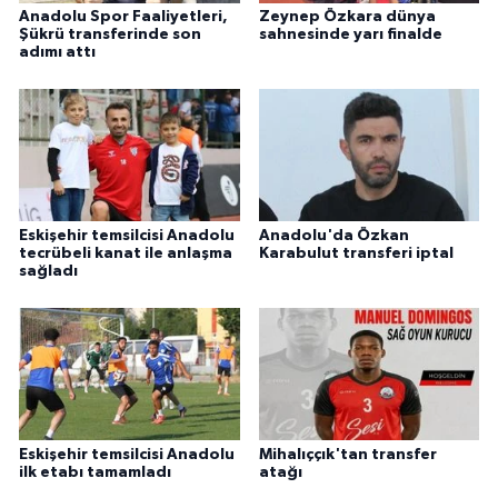
Anadolu Spor Faaliyetleri,
Zeynep Özkara dünya
Şükrü transferinde son
sahnesinde yarı finalde
adımı attı
Eskişehir temsilcisi Anadolu
Anadolu'da Özkan
tecrübeli kanat ile anlaşma
Karabulut transferi iptal
sağladı
Eskişehir temsilcisi Anadolu
Mihalıççık'tan transfer
ilk etabı tamamladı
atağı