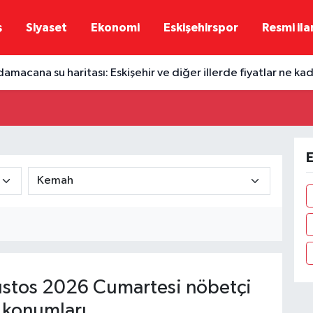
ş
Siyaset
Ekonomi
Eskişehirspor
Resmi ila
damacana su haritası: Eskişehir ve diğer illerde fiyatlar ne ka
E
stos 2026 Cumartesi nöbetçi
 konumları