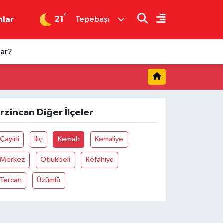
°
21
nlar
Tepebaşı
dar?
rzincan Diğer İlçeler
Çayirli
İliç
Kemah
Kemaliye
Merkez
Otlukbeli
Refahiye
Tercan
Üzümlü