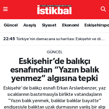
Eskişehirspor
Eskişehir Nöbetçi Eczaneler
Güncel
Asayiş
Siyaset
Ekonomi
Eskişehirsp
Güncel
Eskişehir Hava Durumu
22:45
Türkiye’nin damacana su haritası: Eskişehir ve diğer illerde fiyatlar ne kadar?
Asayiş
Eskişehir Namaz Vakitleri
GÜNCEL
Siyaset
Eskişehir Trafik Yoğunluk Haritası
Eskişehir’de balıkçı
esnafından “Yazın balık
Spor
TFF 3.Lig 4.Grup Puan Durumu ve Fikstür
yenmez” algısına tepki
Eğitim
Tüm Manşetler
Eskişehir'de balıkçı esnafı Erkan Arslanbenzer, yaz
Ekonomi
Son Dakika Haberleri
sıcaklarının bastırmasıyla birlikte vatandaşların
"Yazın balık yenmek, balıklar balıklar bayattır"
Sağlık
Haber Arşivi
endişesiyle balıktan uzak durmasının yanlış bir algı