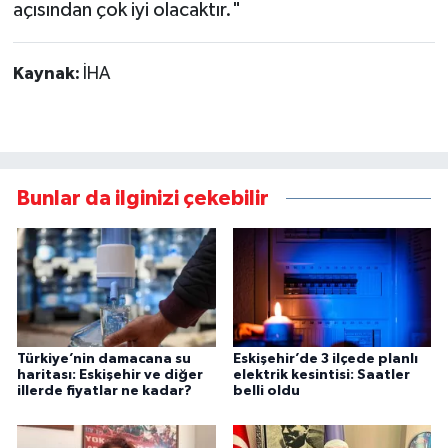
açısından çok iyi olacaktır."
Kaynak:
İHA
Bunlar da ilginizi çekebilir
Türkiye’nin damacana su
Eskişehir’de 3 ilçede planlı
haritası: Eskişehir ve diğer
elektrik kesintisi: Saatler
illerde fiyatlar ne kadar?
belli oldu