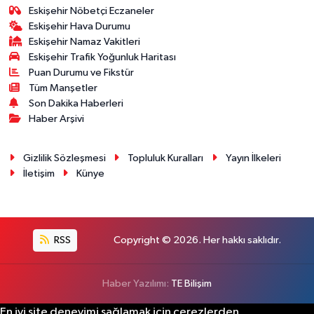
Eskişehir Nöbetçi Eczaneler
Eskişehir Hava Durumu
Eskişehir Namaz Vakitleri
Eskişehir Trafik Yoğunluk Haritası
Puan Durumu ve Fikstür
Tüm Manşetler
Son Dakika Haberleri
Haber Arşivi
Gizlilik Sözleşmesi
Topluluk Kuralları
Yayın İlkeleri
İletişim
Künye
RSS
Copyright © 2026. Her hakkı saklıdır.
Haber Yazılımı:
TE Bilişim
En iyi site deneyimi sağlamak için çerezlerden