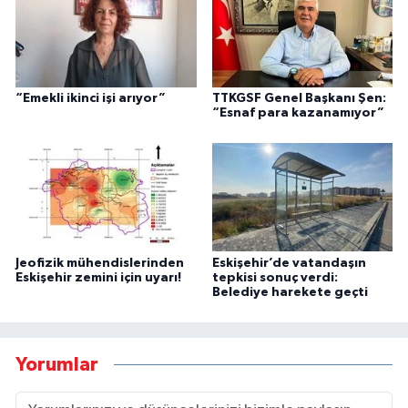
“Emekli ikinci işi arıyor”
TTKGSF Genel Başkanı Şen:
“Esnaf para kazanamıyor”
Jeofizik mühendislerinden
Eskişehir’de vatandaşın
Eskişehir zemini için uyarı!
tepkisi sonuç verdi:
Belediye harekete geçti
Yorumlar