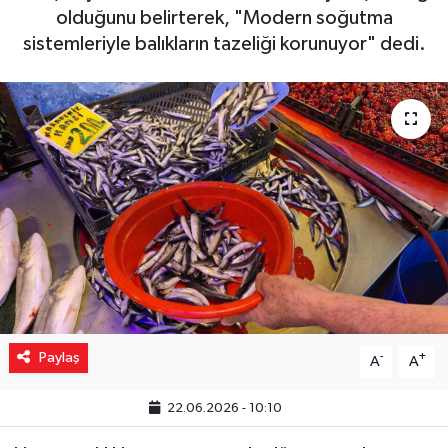
olduğunu belirterek, "Modern soğutma
Yaşam
sistemleriyle balıkların tazeliği korunuyor" dedi.
Resmi ilanlar
Paylaş
-
+
A
A
22.06.2026 - 10:10