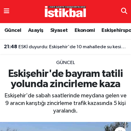
Eskişehirspor
Eskişehir Nöbetçi Eczaneler
Güncel
Asayiş
Siyaset
Ekonomi
Eskişehirsp
Güncel
Eskişehir Hava Durumu
21:48
ESKİ duyurdu: Eskişehir'de 10 mahallede su kesintisi
Asayiş
Eskişehir Namaz Vakitleri
GÜNCEL
Siyaset
Eskişehir Trafik Yoğunluk Haritası
Eskişehir'de bayram tatili
yolunda zincirleme kaza
Spor
TFF 3.Lig 4.Grup Puan Durumu ve Fikstür
Eskişehir'de sabah saatlerinde meydana gelen ve
Eğitim
Tüm Manşetler
9 aracın karıştığı zincirleme trafik kazasında 5 kişi
yaralandı.
Ekonomi
Son Dakika Haberleri
Sağlık
Haber Arşivi