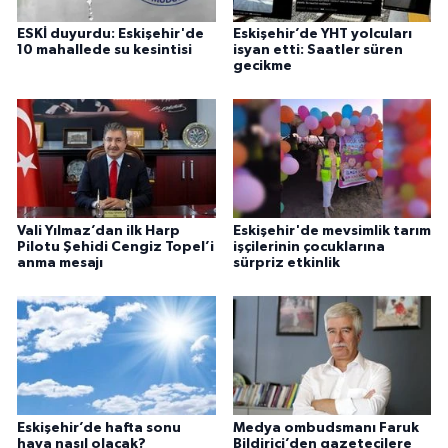
ESKİ duyurdu: Eskişehir'de
Eskişehir’de YHT yolcuları
10 mahallede su kesintisi
isyan etti: Saatler süren
gecikme
Vali Yılmaz’dan ilk Harp
Eskişehir'de mevsimlik tarım
Pilotu Şehidi Cengiz Topel’i
işçilerinin çocuklarına
anma mesajı
sürpriz etkinlik
Eskişehir’de hafta sonu
Medya ombudsmanı Faruk
hava nasıl olacak?
Bildirici’den gazetecilere