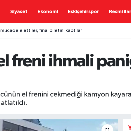
ş
Siyaset
Ekonomi
Eskişehirspor
Resmi ila
mücadele ettiler, final biletini kaptılar
el freni ihmali pa
ücünün el frenini çekmediği kamyon kayarak
tlatıldı.
Y