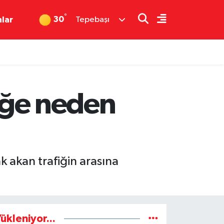
°
30
nlar
Tepebaşı
niğe neden
 akan trafiğin arasına
ükleniyor...