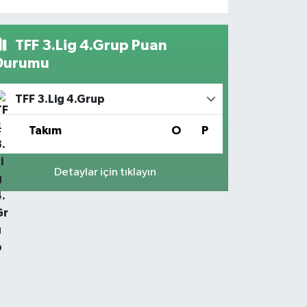
TFF 3.Lig 4.Grup Puan
Durumu
TFF 3.Lig 4.Grup
#
Takım
O
P
Detaylar için tıklayın