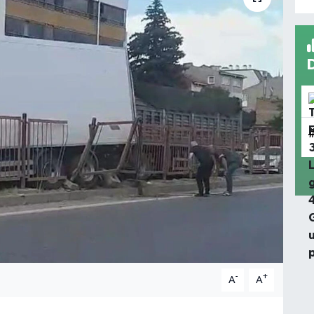
-
+
A
A