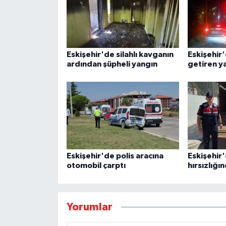
Eskişehir'de silahlı kavganın
Eskişehir
ardından şüpheli yangın
getiren ya
Eskişehir'de polis aracına
Eskişehir
otomobil çarptı
hırsızlığı
Yorumlar