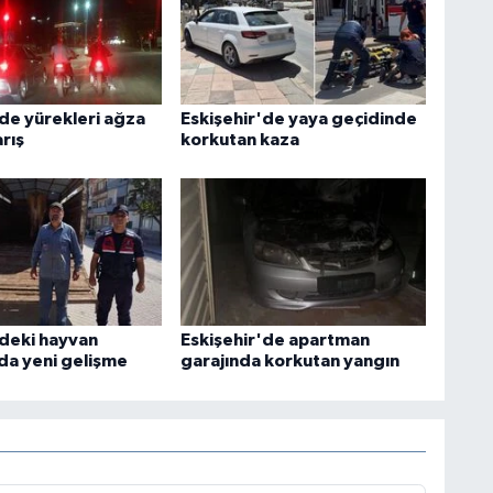
'de yürekleri ağza
Eskişehir'de yaya geçidinde
rış
korkutan kaza
'deki hayvan
Eskişehir'de apartman
nda yeni gelişme
garajında korkutan yangın