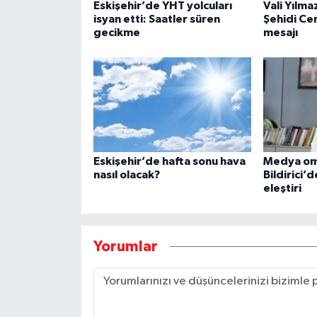
Eskişehir’de YHT yolcuları
Vali Yılma
isyan etti: Saatler süren
Şehidi Ce
gecikme
mesajı
Eskişehir’de hafta sonu hava
Medya om
nasıl olacak?
Bildirici’
eleştiri
Yorumlar