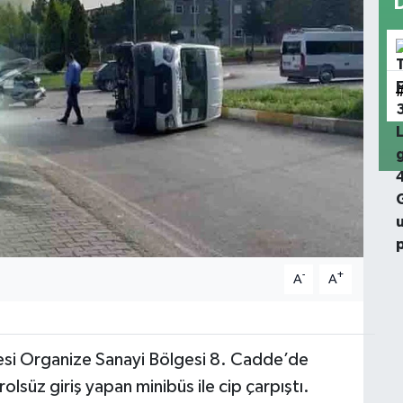
-
+
A
A
esi Organize Sanayi Bölgesi 8. Cadde’de
süz giriş yapan minibüs ile cip çarpıştı.