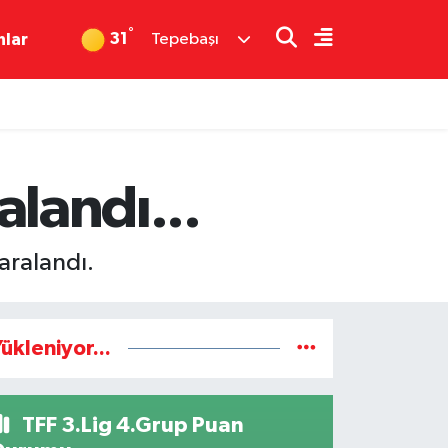
°
31
nlar
Tepebaşı
alandı...
yaralandı.
ükleniyor...
TFF 3.Lig 4.Grup Puan