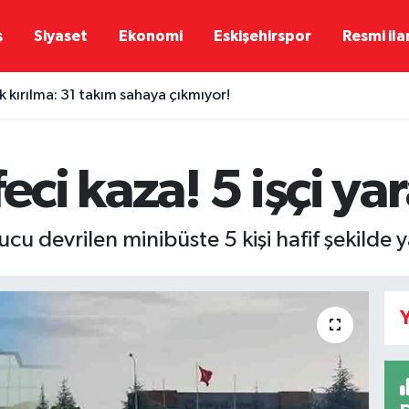
ş
Siyaset
Ekonomi
Eskişehirspor
Resmi ila
 kırılma: 31 takım sahaya çıkmıyor!
eci kaza! 5 işçi yar
cu devrilen minibüste 5 kişi hafif şekilde 
Y