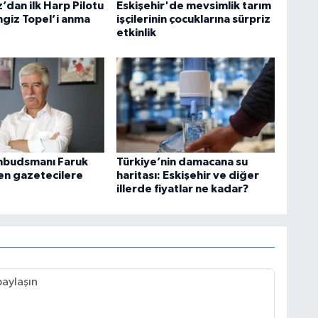
z’dan ilk Harp Pilotu
Eskişehir'de mevsimlik tarım
ngiz Topel’i anma
işçilerinin çocuklarına sürpriz
etkinlik
budsmanı Faruk
Türkiye’nin damacana su
den gazetecilere
haritası: Eskişehir ve diğer
illerde fiyatlar ne kadar?