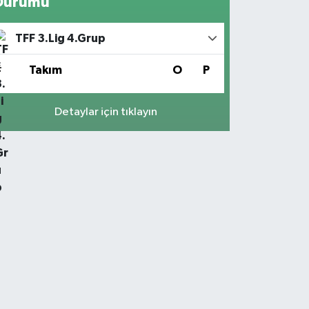
Durumu
TFF 3.Lig 4.Grup
#
Takım
O
P
Detaylar için tıklayın