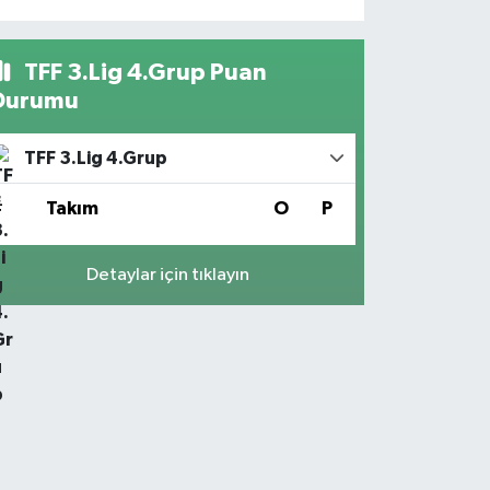
TFF 3.Lig 4.Grup Puan
Durumu
TFF 3.Lig 4.Grup
#
Takım
O
P
Detaylar için tıklayın