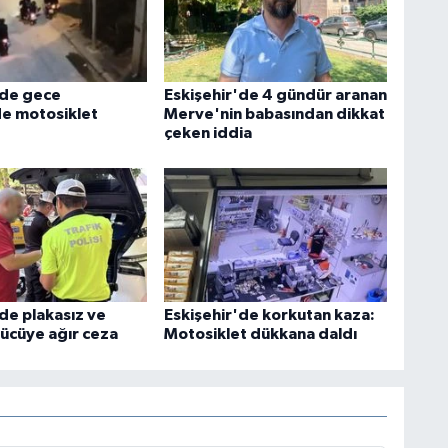
'de gece
Eskişehir'de 4 gündür aranan
de motosiklet
Merve'nin babasından dikkat
çeken iddia
de plakasız ve
Eskişehir'de korkutan kaza:
rücüye ağır ceza
Motosiklet dükkana daldı