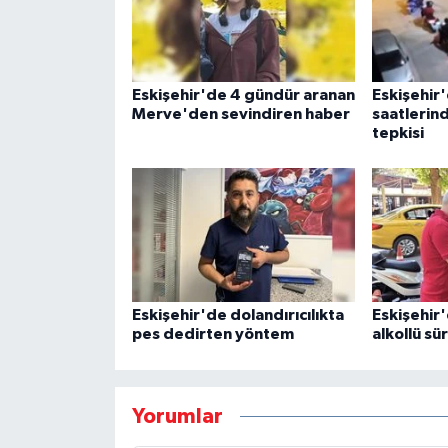
Eskişehir'de 4 gündür aranan
Eskişehir
Merve'den sevindiren haber
saatlerin
tepkisi
Eskişehir'de dolandırıcılıkta
Eskişehir'
pes dedirten yöntem
alkollü sü
Yorumlar