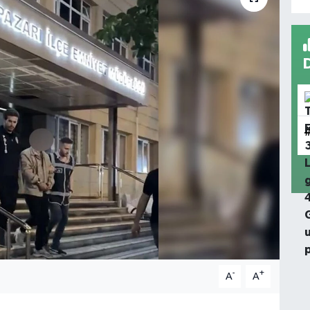
-
+
A
A