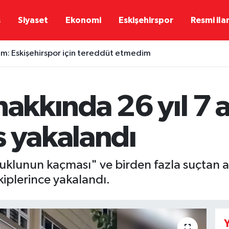
ş
Siyaset
Ekonomi
Eskişehirspor
Resmi ila
rım: Eskişehirspor için tereddüt etmedim
hakkında 26 yıl 7 a
s yakalandı
uklunun kaçması" ve birden fazla suçtan ar
ekiplerince yakalandı.
Y