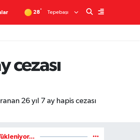
°
28
nlar
Tepebaşı
y cezası
anan 26 yıl 7 ay hapis cezası
ükleniyor...