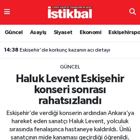
Eskişehirspor
Eskişehir Nöbetçi Eczaneler
Güncel
Asayiş
Siyaset
Ekonomi
Eskişehirsp
Güncel
Eskişehir Hava Durumu
14:38
Eskişehir'de korkunç kazanın acı detayı
Asayiş
Eskişehir Namaz Vakitleri
GÜNCEL
Siyaset
Eskişehir Trafik Yoğunluk Haritası
Haluk Levent Eskişehir
konseri sonrası
Spor
TFF 3.Lig 4.Grup Puan Durumu ve Fikstür
rahatsızlandı
Eğitim
Tüm Manşetler
Eskişehir’de verdiği konserin ardından Ankara’ya
Ekonomi
Son Dakika Haberleri
hareket eden sanatçı Haluk Levent, yolculuk
sırasında fenalaşınca hastaneye kaldırıldı. Ünlü
Sağlık
Haber Arşivi
sanatçının mide kanaması geçirdiği öğrenildi.