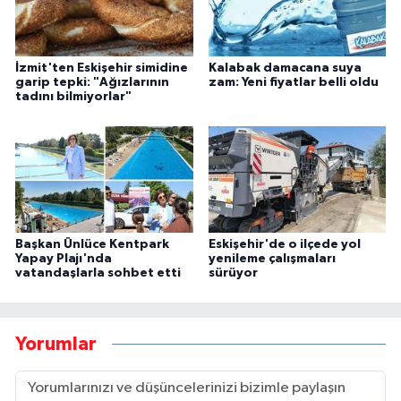
İzmit'ten Eskişehir simidine
Kalabak damacana suya
garip tepki: "Ağızlarının
zam: Yeni fiyatlar belli oldu
tadını bilmiyorlar"
Başkan Ünlüce Kentpark
Eskişehir'de o ilçede yol
Yapay Plajı'nda
yenileme çalışmaları
vatandaşlarla sohbet etti
sürüyor
Yorumlar