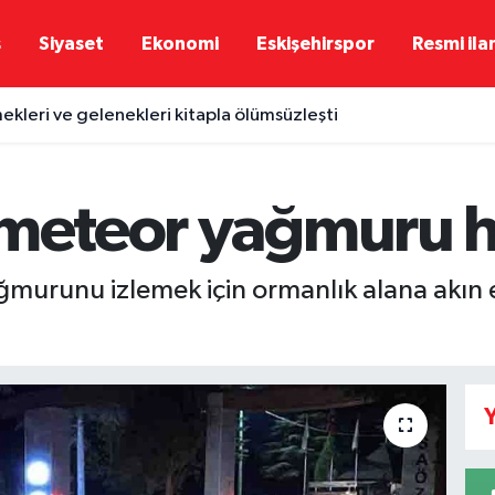
ş
Siyaset
Ekonomi
Eskişehirspor
Resmi ila
kleri ve gelenekleri kitapla ölümsüzleşti
 meteor yağmuru 
ağmurunu izlemek için ormanlık alana akı
Y