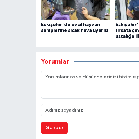
Eskişehir'de evcil hayvan
Eskişehir'
sahiplerine sıcak hava uyarısı
fırsata çe
ustalığa i
Yorumlar
Gönder