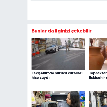
Bunlar da ilginizi çekebilir
Eskişehir'de sürücü kuralları
Topraktan
hiçe saydı
Eskişehir 