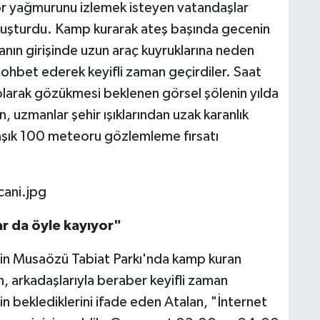
r yağmurunu izlemek isteyen vatandaşlar
luşturdu. Kamp kurarak ateş başında gecenin
lanın girişinde uzun araç kuyruklarına neden
 sohbet ederek keyifli zaman geçirdiler. Saat
arak gözükmesi beklenen görsel şölenin yılda
n, uzmanlar şehir ışıklarından uzak karanlık
laşık 100 meteoru gözlemleme fırsatı
ar da öyle kayıyor"
in Musaözü Tabiat Parkı'nda kamp kuran
n, arkadaşlarıyla beraber keyifli zaman
çin beklediklerini ifade eden Atalan, "İnternet