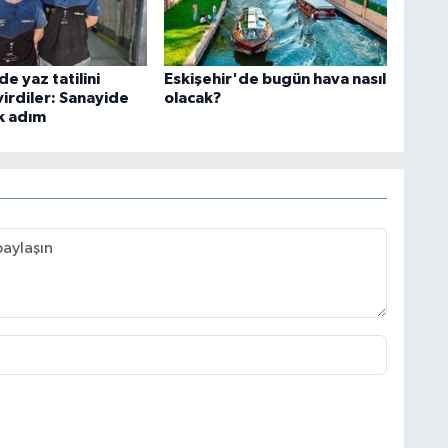
de yaz tatilini
Eskişehir'de bugün hava nasıl
virdiler: Sanayide
olacak?
lk adım