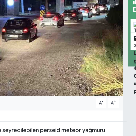
-
+
A
A
le seyredilebilen perseid meteor yağmuru