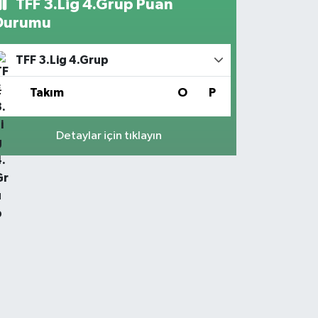
TFF 3.Lig 4.Grup Puan
Durumu
TFF 3.Lig 4.Grup
#
Takım
O
P
Detaylar için tıklayın