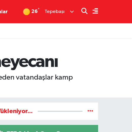
°
26
nlar
Tepebaşı
heyecanı
n eden vatandaşlar kamp
ükleniyor...