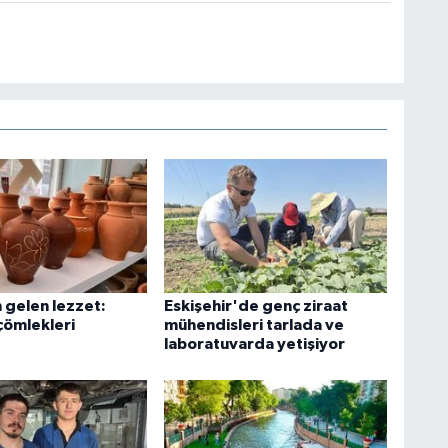
 gelen lezzet:
Eskişehir'de genç ziraat
çömlekleri
mühendisleri tarlada ve
laboratuvarda yetişiyor