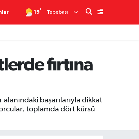
°
19
nlar
Tepebaşı
lerde fırtına
alanındaki başarılarıyla dikkat
porcular, toplamda dört kürsü