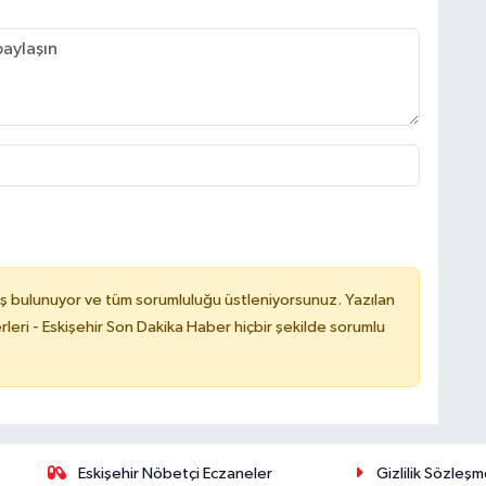
ş bulunuyor ve tüm sorumluluğu üstleniyorsunuz. Yazılan
leri - Eskişehir Son Dakika Haber hiçbir şekilde sorumlu
Eskişehir Nöbetçi Eczaneler
Gizlilik Sözleşm