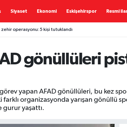
ş
Siyaset
Ekonomi
Eskişehirspor
Resmi ila
 zehir operasyonu: 5 kişi tutuklandı
AD gönüllüleri pist
görev yapan AFAD gönüllüleri, bu kez spor 
ki farklı organizasyonda yarışan gönüllü s
 gurur yaşattı.