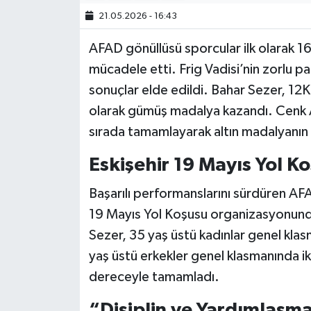
21.05.2026 - 16:43
AFAD gönüllüsü sporcular ilk olarak 16
mücadele etti. Frig Vadisi’nin zorlu par
sonuçlar elde edildi. Bahar Sezer, 12K
olarak gümüş madalya kazandı. Cenk Al
sırada tamamlayarak altın madalyanın 
Eskişehir 19 Mayıs Yol K
Başarılı performanslarını sürdüren AFA
19 Mayıs Yol Koşusu organizasyonunda
Sezer, 35 yaş üstü kadınlar genel klasm
yaş üstü erkekler genel klasmanında ik
dereceyle tamamladı.
“Disiplin ve Yardımlaşm