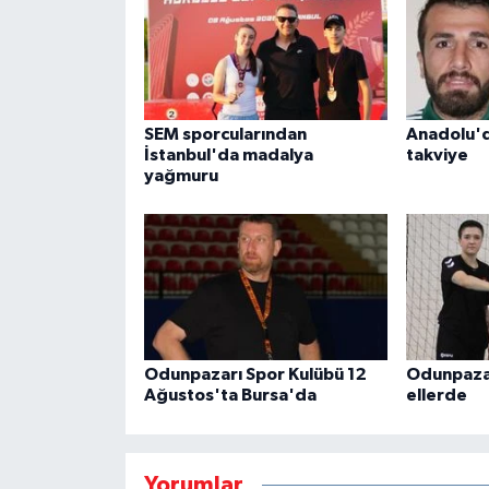
SEM sporcularından
Anadolu'd
İstanbul'da madalya
takviye
yağmuru
Odunpazarı Spor Kulübü 12
Odunpazar
Ağustos'ta Bursa'da
ellerde
Yorumlar