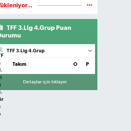
ükleniyor...
TFF 3.Lig 4.Grup Puan
Durumu
TFF 3.Lig 4.Grup
#
Takım
O
P
Detaylar için tıklayın