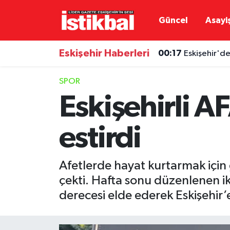
Güncel
Asayi
Eskişehirspor
Eskişehir Nöbetçi Eczaneler
Eskişehir Haberleri
00:17
Eskişehir'de
Güncel
Eskişehir Hava Durumu
SPOR
Asayiş
Eskişehir Namaz Vakitleri
Eskişehirli AF
Siyaset
Eskişehir Trafik Yoğunluk Haritası
estirdi
Spor
TFF 3.Lig 4.Grup Puan Durumu ve Fikstür
Afetlerde hayat kurtarmak için 
Eğitim
Tüm Manşetler
çekti. Hafta sonu düzenlenen i
derecesi elde ederek Eskişehir’e
Ekonomi
Son Dakika Haberleri
Sağlık
Haber Arşivi