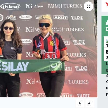
Y
-
+
A
A