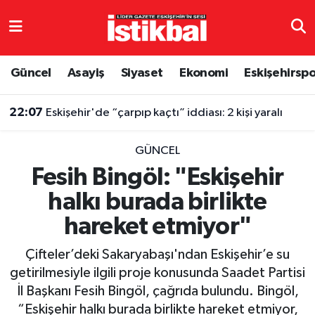
Eskişehirspor
Eskişehir Nöbetçi Eczaneler
Güncel
Asayiş
Siyaset
Ekonomi
Eskişehirsp
Güncel
Eskişehir Hava Durumu
22:07
Eskişehir'de “çarpıp kaçtı” iddiası: 2 kişi yaralı
Asayiş
Eskişehir Namaz Vakitleri
GÜNCEL
Siyaset
Eskişehir Trafik Yoğunluk Haritası
Fesih Bingöl: "Eskişehir
halkı burada birlikte
Spor
TFF 3.Lig 4.Grup Puan Durumu ve Fikstür
hareket etmiyor"
Eğitim
Tüm Manşetler
Çifteler’deki Sakaryabaşı'ndan Eskişehir’e su
Ekonomi
Son Dakika Haberleri
getirilmesiyle ilgili proje konusunda Saadet Partisi
İl Başkanı Fesih Bingöl, çağrıda bulundu. Bingöl,
Sağlık
Haber Arşivi
“Eskişehir halkı burada birlikte hareket etmiyor,