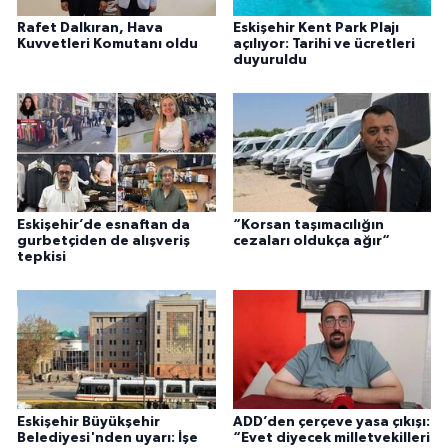
Rafet Dalkıran, Hava
Eskişehir Kent Park Plajı
Kuvvetleri Komutanı oldu
açılıyor: Tarihi ve ücretleri
duyuruldu
Eskişehir’de esnaftan da
“Korsan taşımacılığın
gurbetçiden de alışveriş
cezaları oldukça ağır“
tepkisi
Eskişehir Büyükşehir
ADD’den çerçeve yasa çıkışı:
Belediyesi'nden uyarı: İşe
“Evet diyecek milletvekilleri