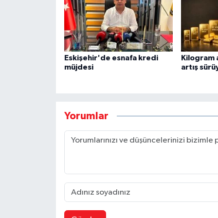
Eskişehir'de esnafa kredi
Kilogram a
müjdesi
artış sürü
Yorumlar