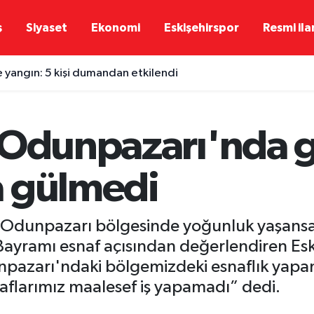
ş
Siyaset
Ekonomi
Eskişehirspor
Resmi ila
e yangın: 5 kişi dumandan etkilendi
 Odunpazarı'nda 
a gülmedi
i Odunpazarı bölgesinde yoğunluk yaşansa d
Bayramı esnaf açısından değerlendiren Eski
npazarı'ndaki bölgemizdeki esnaflık yapa
flarımız maalesef iş yapamadı” dedi.