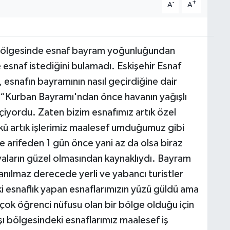
-
+
A
A
 bölgesinde esnaf bayram yoğunluğundan
snaf istediğini bulamadı. Eskişehir Esnaf
, esnafın bayramının nasıl geçirdiğine dair
“Kurban Bayramı'ndan önce havanın yağışlı
çiyordu. Zaten bizim esnafımız artık özel
ünkü artık işlerimiz maalesef umduğumuz gibi
ve arifeden 1 gün önce yani az da olsa biraz
vaların güzel olmasından kaynaklıydı. Bayram
ılmaz derecede yerli ve yabancı turistler
 esnaflık yapan esnaflarımızın yüzü güldü ama
k öğrenci nüfusu olan bir bölge olduğu için
ı bölgesindeki esnaflarımız maalesef iş