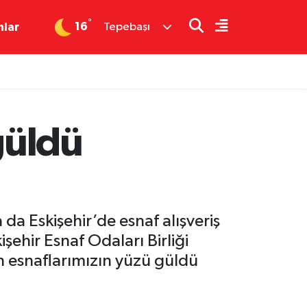
°
16
nlar
Tepebaşı
güldü
a Eskişehir’de esnaf alışveriş
şehir Esnaf Odaları Birliği
n esnaflarımızın yüzü güldü