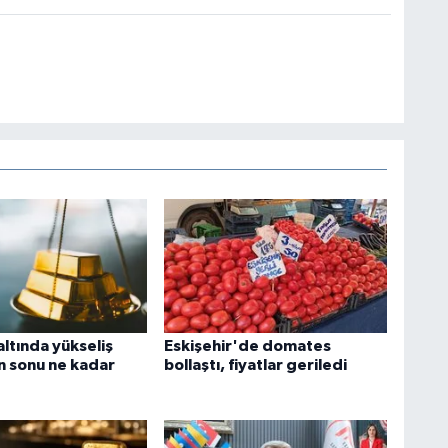
ltında yükseliş
Eskişehir'de domates
n sonu ne kadar
bollaştı, fiyatlar geriledi