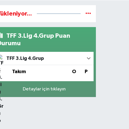
ükleniyor...
TFF 3.Lig 4.Grup Puan
Durumu
TFF 3.Lig 4.Grup
#
Takım
O
P
Detaylar için tıklayın