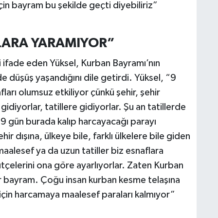
çin bayram bu şekilde geçti diyebiliriz”
LARA YARAMIYOR”
ni ifade eden Yüksel, Kurban Bayramı’nın
e düşüş yaşandığını dile getirdi. Yüksel, “9
ları olumsuz etkiliyor çünkü şehir, şehir
idiyorlar, tatillere gidiyorlar. Şu an tatillerde
i 9 gün burada kalıp harcayacağı parayı
r dışına, ülkeye bile, farklı ülkelere bile giden
maalesef ya da uzun tatiller biz esnaflara
ütçelerini ona göre ayarlıyorlar. Zaten Kurban
bir bayram. Çoğu insan kurban kesme telaşına
 için harcamaya maalesef paraları kalmıyor”