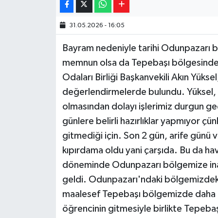
31.05.2026 - 16:05
Bayram nedeniyle tarihi Odunpazarı
memnun olsa da Tepebaşı bölgesinde e
Odaları Birliği Başkanvekili Akın Yüksel
değerlendirmelerde bulundu. Yüksel, 
olmasından dolayı işlerimiz durgun ge
günlere belirli hazırlıklar yapmıyor ç
gitmediği için. Son 2 gün, arife günü 
kıpırdama oldu yani çarşıda. Bu da ha
döneminde Odunpazarı bölgemize inan
geldi. Odunpazarı'ndaki bölgemizdeki
maalesef Tepebaşı bölgemizde daha ço
öğrencinin gitmesiyle birlikte Tepebaş