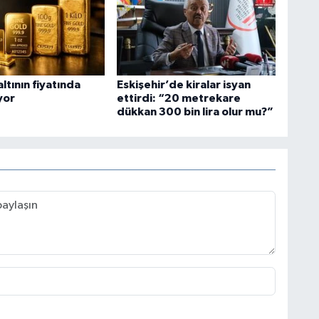
ltının fiyatında
Eskişehir’de kiralar isyan
yor
ettirdi: “20 metrekare
dükkan 300 bin lira olur mu?”