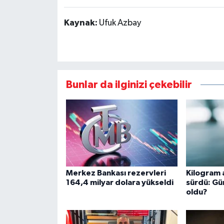
Kaynak:
Ufuk Azbay
Bunlar da ilginizi çekebilir
Merkez Bankası rezervleri
Kilogram a
164,4 milyar dolara yükseldi
sürdü: Gü
oldu?