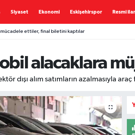
ş
Siyaset
Ekonomi
Eskişehirspor
Resmi ila
mücadele ettiler, final biletini kaptılar
mobil alacaklara mü
ektör dışı alım satımların azalmasıyla araç 
Y