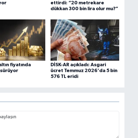
yor
ettirdi: “20 metrekare
dükkan 300 bin lira olur mu?”
ltın fiyatında
DİSK-AR açıkladı: Asgari
sürüyor
ücret Temmuz 2026'da 5 bin
576 TL eridi