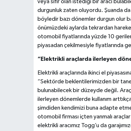
veya sıfır olan istediği bir aracı bul
durgunluk zaten oluyordu. Şuanda da
böyledir bazı dönemler durgun olur b
önümüzdeki aylarda tekrardan hareket
otomobil fiyatlarında yüzde 10 gerile
piyasadan çekilmesiyle fiyatlarında geri
“Elektrikli araçlarda ilerleyen dö
Elektrikli araçlarında ikinci el piyasas
“Sektörde beklentilerimizden bir tanesi
bulunabilecek bir düzeyde değil. Araç
ilerleyen dönemlerde kullanım arttıkça 
şimdiden kendimizi buna adapte etmey
otomobil firması içten yanmalı araçlar y
elektrikli aracımız Togg’u da garajımızd