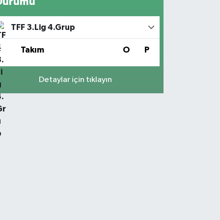
Durumu
TFF 3.Lig 4.Grup
#
Takım
O
P
Detaylar için tıklayın