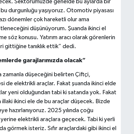
abilecek. Sektörümüzde genelde bu aylarda bir
 bu durgunluğu yaşıyoruz. Otomotiv piyasası
azı dönemler çok hareketli olur ama
leneceğini düşünüyorum. Şuanda ikinci el
me söz konusu. Yatırım aracı olarak görenlerin
 gittiğine tanıklık ettik” dedi.
nemlerde garajlarımızda olacak”
ına zamanla düşeceğini belirten Çiftçi,
 de elektrikli araçlar. Fakat şuanda ikinci elde
lar yeni olduğundan tabi ki satanda yok. Fakat
illaki ikinci ele de bu araçlar düşecek. Bizde
e hazırlanıyoruz. 2025 yılında çoğu
erine elektrikli araçlara geçecek. Tabi ki yerli
a görmek isteriz. Sıfır araçlardaki gibi ikinci el