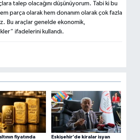
çlara talep olacağını düşünüyorum. Tabi ki bu
r hem parça olarak hem donanım olarak çok fazla
lmaz. Bu araçlar genelde ekonomik,
ler” ifadelerini kullandı.
ltının fiyatında
Eskişehir’de kiralar isyan