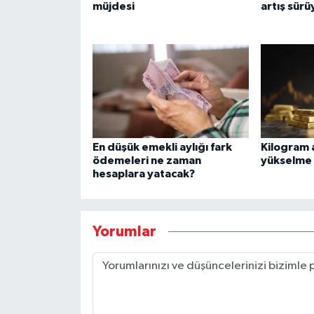
müjdesi
artış sürü
En düşük emekli aylığı fark
Kilogram a
ödemeleri ne zaman
yükselme 
hesaplara yatacak?
Yorumlar