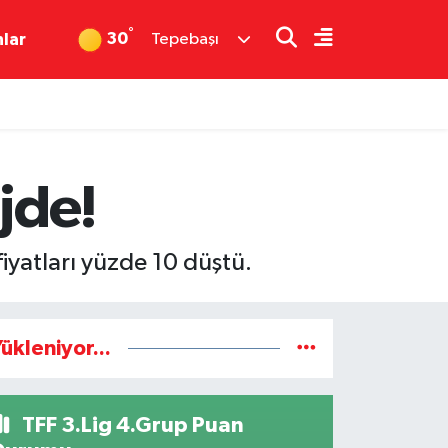
°
30
nlar
Tepebaşı
jde!
fiyatları yüzde 10 düştü.
ükleniyor...
TFF 3.Lig 4.Grup Puan