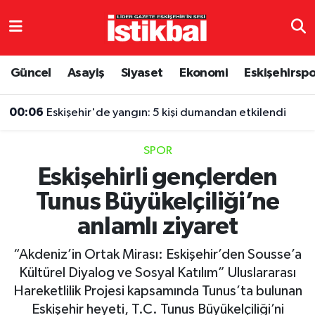
Eskişehirspor
Eskişehir Nöbetçi Eczaneler
Güncel
Asayiş
Siyaset
Ekonomi
Eskişehirsp
Güncel
Eskişehir Hava Durumu
00:06
Eskişehir'de yangın: 5 kişi dumandan etkilendi
Asayiş
Eskişehir Namaz Vakitleri
SPOR
Siyaset
Eskişehir Trafik Yoğunluk Haritası
Eskişehirli gençlerden
Tunus Büyükelçiliği’ne
Spor
TFF 3.Lig 4.Grup Puan Durumu ve Fikstür
anlamlı ziyaret
Eğitim
Tüm Manşetler
“Akdeniz’in Ortak Mirası: Eskişehir’den Sousse’a
Ekonomi
Son Dakika Haberleri
Kültürel Diyalog ve Sosyal Katılım” Uluslararası
Hareketlilik Projesi kapsamında Tunus’ta bulunan
Sağlık
Haber Arşivi
Eskişehir heyeti, T.C. Tunus Büyükelçiliği’ni