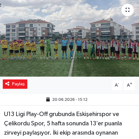
Yaşam
Resmi ilanlar
Paylaş
-
+
A
A
20.06.2026 - 15:12
U13 Ligi Play-Off grubunda Eskişehirspor ve
Çelikordu Spor, 5 hafta sonunda 13’er puanla
zirveyi paylaşıyor. İki ekip arasında oynanan