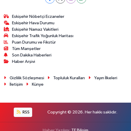
Eskişehir Nöbetçi Eczaneler
Eskişehir Hava Durumu
Eskişehir Namaz Vakitleri
Eskişehir Trafik Yoğunluk Haritası
Puan Durumu ve Fikstür
Tüm Manşetler
Son Dakika Haberleri
Haber Arşivi
Gizlilik Sözleşmesi
Topluluk Kuralları
Yayın İlkeleri
İletişim
Künye
RSS
Copyright © 2026. Her hakkı saklıdır.
Haber Yazılımı:
TE Bilişim