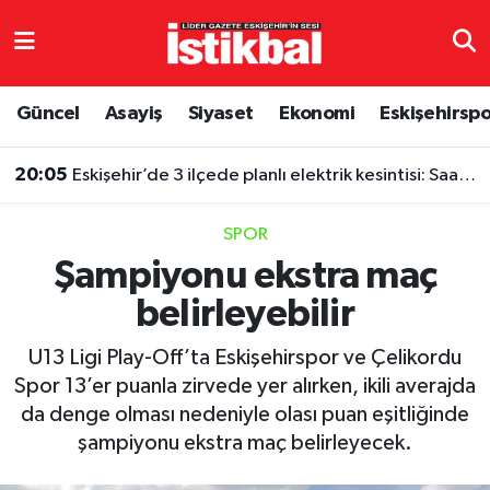
Eskişehirspor
Eskişehir Nöbetçi Eczaneler
Güncel
Asayiş
Siyaset
Ekonomi
Eskişehirsp
Güncel
Eskişehir Hava Durumu
20:05
Eskişehir’de 3 ilçede planlı elektrik kesintisi: Saatler belli oldu
Asayiş
Eskişehir Namaz Vakitleri
SPOR
Siyaset
Eskişehir Trafik Yoğunluk Haritası
Şampiyonu ekstra maç
belirleyebilir
Spor
TFF 3.Lig 4.Grup Puan Durumu ve Fikstür
U13 Ligi Play-Off’ta Eskişehirspor ve Çelikordu
Eğitim
Tüm Manşetler
Spor 13’er puanla zirvede yer alırken, ikili averajda
da denge olması nedeniyle olası puan eşitliğinde
Ekonomi
Son Dakika Haberleri
şampiyonu ekstra maç belirleyecek.
Sağlık
Haber Arşivi