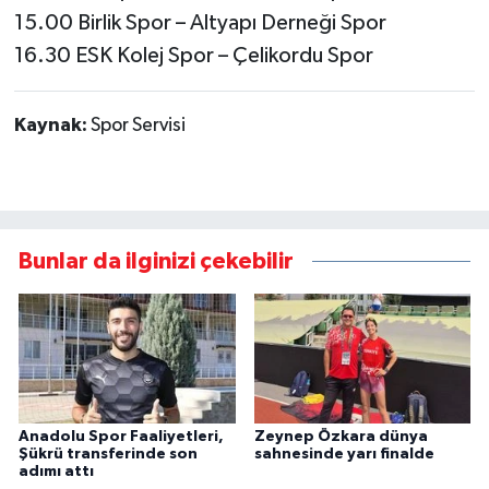
15.00 Birlik Spor – Altyapı Derneği Spor
16.30 ESK Kolej Spor – Çelikordu Spor
Kaynak:
Spor Servisi
Bunlar da ilginizi çekebilir
Anadolu Spor Faaliyetleri,
Zeynep Özkara dünya
Şükrü transferinde son
sahnesinde yarı finalde
adımı attı