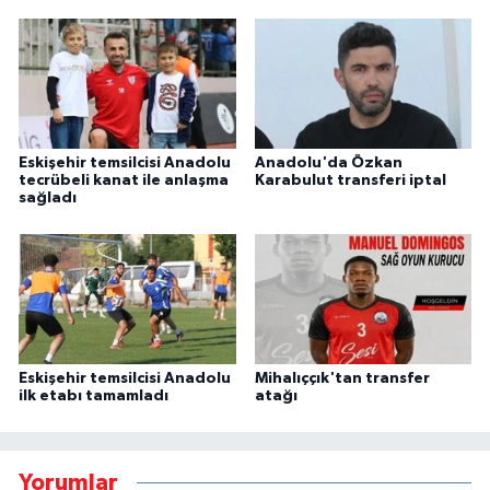
Eskişehir temsilcisi Anadolu
Anadolu'da Özkan
tecrübeli kanat ile anlaşma
Karabulut transferi iptal
sağladı
Eskişehir temsilcisi Anadolu
Mihalıççık'tan transfer
ilk etabı tamamladı
atağı
Yorumlar