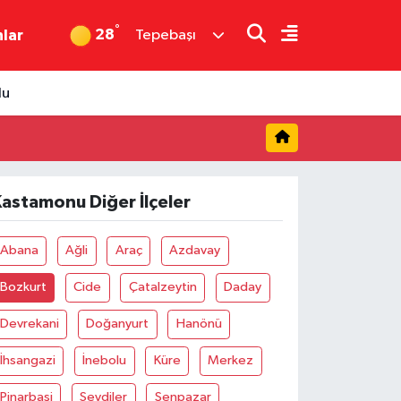
°
28
nlar
Tepebaşı
du
astamonu Diğer İlçeler
Abana
Ağli
Araç
Azdavay
Bozkurt
Cide
Çatalzeytin
Daday
Devrekani
Doğanyurt
Hanönü
İhsangazi
İnebolu
Küre
Merkez
Pinarbaşi
Seydiler
Şenpazar