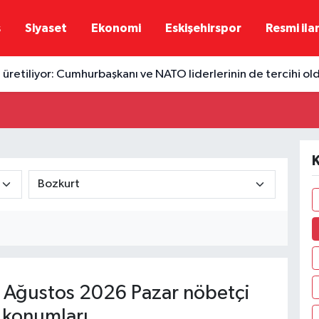
ş
Siyaset
Ekonomi
Eskişehirspor
Resmi ila
 üretiliyor: Cumhurbaşkanı ve NATO liderlerinin de tercihi ol
K
 Ağustos 2026 Pazar nöbetçi
 konumları