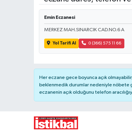
Yaşam
Emin Eczanesi
Resmi ilanlar
MERKEZ MAH.SINARCIK CAD.NO.6 A
Yol Tarifi Al
0 (366) 575 11 66
Her eczane gece boyunca açık olmayabilir, 
beklenmedik durumlar nedeniyle nöbete g
eczanenin açık olduğunu telefon aracılığıyla 