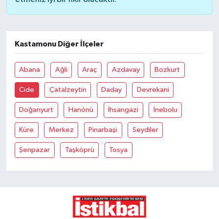
Kastamonu Diğer İlçeler
Abana
Ağli
Araç
Azdavay
Bozkurt
Cide
Çatalzeytin
Daday
Devrekani
Doğanyurt
Hanönü
İhsangazi
İnebolu
Küre
Merkez
Pinarbaşi
Seydiler
Şenpazar
Taşköprü
Tosya