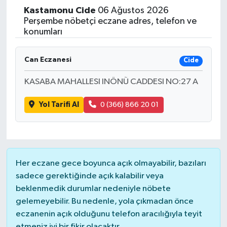
Kastamonu
Cide
06 Ağustos 2026
Yaşam
Perşembe nöbetçi eczane adres, telefon ve
konumları
Resmi ilanlar
Can Eczanesi
Cide
KASABA MAHALLESI INÖNÜ CADDESI NO:27 A
Yol Tarifi Al
0 (366) 866 20 01
Her eczane gece boyunca açık olmayabilir, bazıları
sadece gerektiğinde açık kalabilir veya
beklenmedik durumlar nedeniyle nöbete
gelemeyebilir. Bu nedenle, yola çıkmadan önce
eczanenin açık olduğunu telefon aracılığıyla teyit
etmeniz iyi bir fikir olacaktır.