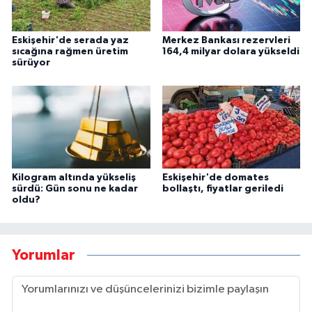
Eskişehir'de serada yaz
Merkez Bankası rezervleri
sıcağına rağmen üretim
164,4 milyar dolara yükseldi
sürüyor
Kilogram altında yükseliş
Eskişehir'de domates
sürdü: Gün sonu ne kadar
bollaştı, fiyatlar geriledi
oldu?
Yorumlar