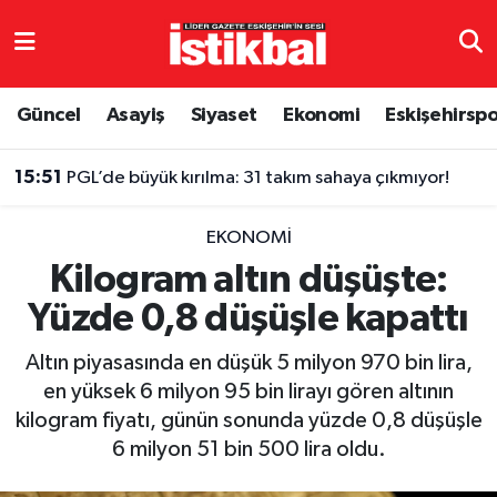
Eskişehirspor
Eskişehir Nöbetçi Eczaneler
Güncel
Asayiş
Siyaset
Ekonomi
Eskişehirsp
Güncel
Eskişehir Hava Durumu
15:51
PGL’de büyük kırılma: 31 takım sahaya çıkmıyor!
Asayiş
Eskişehir Namaz Vakitleri
EKONOMI
Siyaset
Eskişehir Trafik Yoğunluk Haritası
Kilogram altın düşüşte:
Yüzde 0,8 düşüşle kapattı
Spor
TFF 3.Lig 4.Grup Puan Durumu ve Fikstür
Altın piyasasında en düşük 5 milyon 970 bin lira,
Eğitim
Tüm Manşetler
en yüksek 6 milyon 95 bin lirayı gören altının
kilogram fiyatı, günün sonunda yüzde 0,8 düşüşle
Ekonomi
Son Dakika Haberleri
6 milyon 51 bin 500 lira oldu.
Sağlık
Haber Arşivi