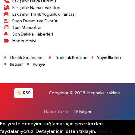
Eskişehir Hava Durumu
Eskişehir Namaz Vakitleri
Eskişehir Trafik Yoğunluk Haritası
Puan Durumu ve Fikstür
Tüm Manşetler
Son Dakika Haberleri
Haber Arşivi
Gizlilik Sözleşmesi
Topluluk Kuralları
Yayın İlkeleri
İletişim
Künye
RSS
Copyright © 2026. Her hakkı saklıdır.
Haber Yazılımı:
TE Bilişim
En iyi site deneyimi sağlamak için çerezlerden
faydalanıyoruz. Detaylar için lütfen tıklayın.
Gizlilik