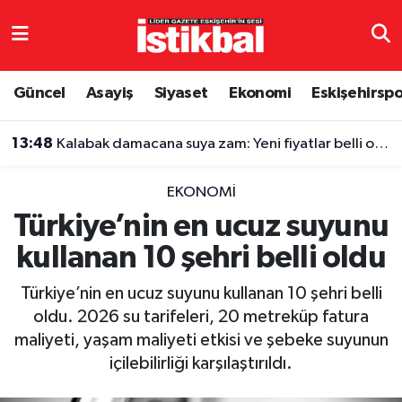
Eskişehirspor
Eskişehir Nöbetçi Eczaneler
Güncel
Asayiş
Siyaset
Ekonomi
Eskişehirsp
Güncel
Eskişehir Hava Durumu
13:48
Kalabak damacana suya zam: Yeni fiyatlar belli oldu
Asayiş
Eskişehir Namaz Vakitleri
EKONOMI
Siyaset
Eskişehir Trafik Yoğunluk Haritası
Türkiye’nin en ucuz suyunu
kullanan 10 şehri belli oldu
Spor
TFF 3.Lig 4.Grup Puan Durumu ve Fikstür
Türkiye’nin en ucuz suyunu kullanan 10 şehri belli
Eğitim
Tüm Manşetler
oldu. 2026 su tarifeleri, 20 metreküp fatura
maliyeti, yaşam maliyeti etkisi ve şebeke suyunun
Ekonomi
Son Dakika Haberleri
içilebilirliği karşılaştırıldı.
Sağlık
Haber Arşivi