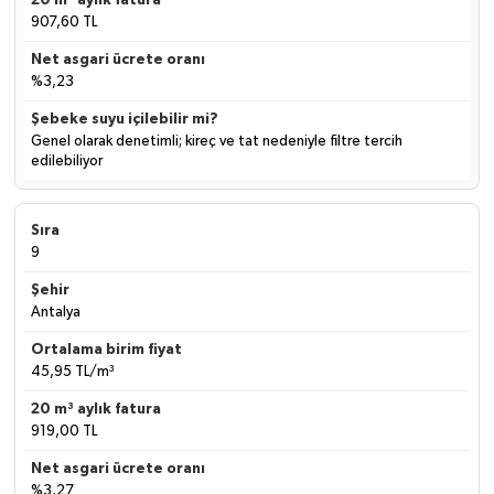
907,60 TL
%3,23
Genel olarak denetimli; kireç ve tat nedeniyle filtre tercih
edilebiliyor
9
Antalya
45,95 TL/m³
919,00 TL
%3,27