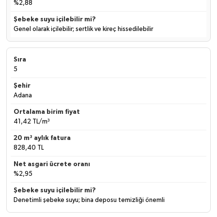
%2,88
Genel olarak içilebilir; sertlik ve kireç hissedilebilir
5
Adana
41,42 TL/m³
828,40 TL
%2,95
Denetimli şebeke suyu; bina deposu temizliği önemli