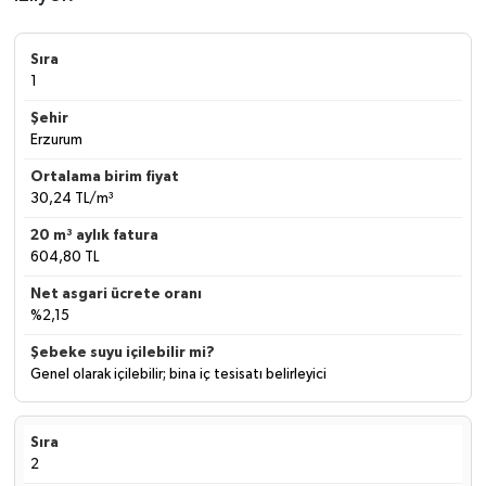
1
Erzurum
30,24 TL/m³
604,80 TL
%2,15
Genel olarak içilebilir; bina iç tesisatı belirleyici
2