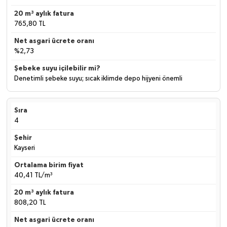
765,80 TL
%2,73
Denetimli şebeke suyu; sıcak iklimde depo hijyeni önemli
4
Kayseri
40,41 TL/m³
808,20 TL