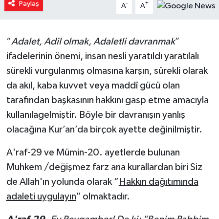
Paylaş
-
+
A
A
Yaşam
“
Adalet, Adil olmak, Adaletli davranmak
”
Resmi ilanlar
ifadelerinin önemi, insan nesli yaratıldı yaratılalı
sürekli vurgulanmış olmasına karşın, sürekli olarak
da akıl, kaba kuvvet veya maddî gücü olan
tarafından başkasının hakkını gasp etme amacıyla
kullanılagelmiştir. Böyle bir davranışın yanlış
olacağına Kur’an’da birçok ayette değinilmiştir.
A'raf-29 ve Mümin-20. ayetlerde bulunan
Muhkem /değişmez farz ana kurallardan biri Siz
de Allah'ın yolunda olarak “
Hakkın dağıtımında
adaleti uygulayın
" olmaktadır.