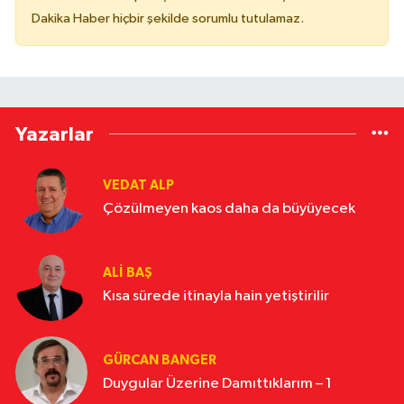
Dakika Haber hiçbir şekilde sorumlu tutulamaz.
Yazarlar
VEDAT ALP
Çözülmeyen kaos daha da büyüyecek
ALI BAŞ
Kısa sürede itinayla hain yetiştirilir
GÜRCAN BANGER
Duygular Üzerine Damıttıklarım – 1