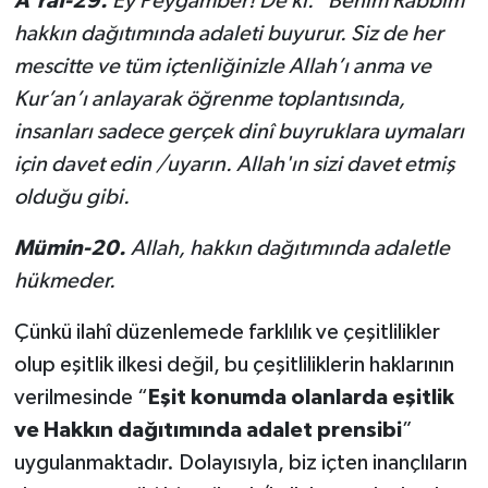
A'raf-29.
Ey Peygamber! De ki: "Benim Rabbim
hakkın dağıtımında adaleti buyurur. Siz de her
mescitte ve tüm içtenliğinizle Allah’ı anma ve
Kur’an’ı anlayarak öğrenme toplantısında,
insanları sadece gerçek dinî buyruklara uymaları
için davet edin /uyarın. Allah'ın sizi davet etmiş
olduğu gibi.
Mümin-20.
Allah, hakkın dağıtımında adaletle
hükmeder.
Çünkü ilahî düzenlemede farklılık ve çeşitlilikler
olup eşitlik ilkesi değil, bu çeşitliliklerin haklarının
verilmesinde “
Eşit konumda olanlarda eşitlik
ve
Hakkın dağıtımında adalet prensibi
”
uygulanmaktadır. Dolayısıyla, biz içten inançlıların