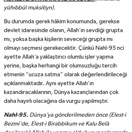
yühıbbül muksitiyn).
Bu durumda gerek hâkim konumunda, gerekse
devlet idaresinde olanın, Allah’ın sevdiği grupta
mı, yoksa başka kişilerin seveceği grupta mı
olmayı seçmesi gerekecektir. Çünkü Nahl-95 nci
ayette Allah’a yaklaştırıcı olumlu işler yapma
yerine, başka herhangi bir olumsuzluğu tercih
etmenin “ucuza satma” olarak değerlendirileceği
açıklanmaktadır. Aynı ayette Allah’ın
kazandıracaklarının, Dünya kazançlarından çok
daha hayırlı olacağına da vurgu yapılmıştır.
Nahl-95.
Dünya’ya gönderilmeden önce (Elest-i
Bezmi'de, Elest-i Birabbikum ve Kalu Belä