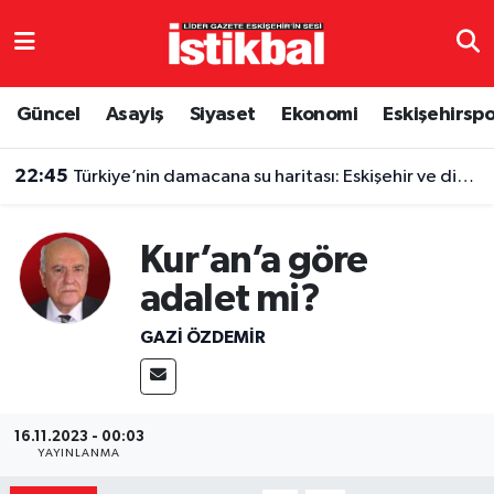
Eskişehirspor
Eskişehir Nöbetçi Eczaneler
Güncel
Asayiş
Siyaset
Ekonomi
Eskişehirsp
Güncel
Eskişehir Hava Durumu
22:45
Türkiye’nin damacana su haritası: Eskişehir ve diğer illerde fiyatlar ne kadar?
Asayiş
Eskişehir Namaz Vakitleri
Kur’an’a göre
Siyaset
Eskişehir Trafik Yoğunluk Haritası
adalet mi?
Spor
TFF 3.Lig 4.Grup Puan Durumu ve Fikstür
GAZI ÖZDEMIR
Eğitim
Tüm Manşetler
Ekonomi
Son Dakika Haberleri
16.11.2023 - 00:03
YAYINLANMA
Sağlık
Haber Arşivi