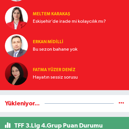
MELTEM KARAKAŞ
Eskişehir’de irade mi kolaycılık mı?
ERKAN MIDILLI
Bu sezon bahane yok
FATMA YÜZER DENIZ
Hayatın sessiz sorusu
Yükleniyor...
TFF 3.Lig 4.Grup Puan Durumu