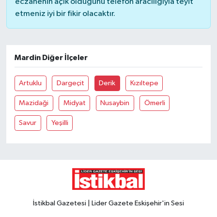
eczanenin açık olduğunu telefon aracılığıyla teyit
etmeniz iyi bir fikir olacaktır.
Mardin Diğer İlçeler
Artuklu
Dargeçit
Derik
Kızıltepe
Mazidaği
Midyat
Nusaybin
Ömerli
Savur
Yeşilli
İstikbal Gazetesi | Lider Gazete Eskişehir'in Sesi