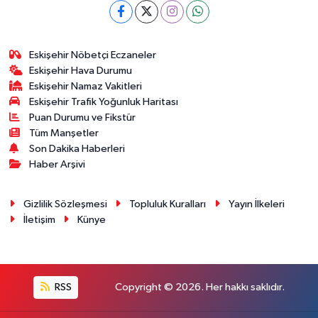
Eskişehir Nöbetçi Eczaneler
Eskişehir Hava Durumu
Eskişehir Namaz Vakitleri
Eskişehir Trafik Yoğunluk Haritası
Puan Durumu ve Fikstür
Tüm Manşetler
Son Dakika Haberleri
Haber Arşivi
Gizlilik Sözleşmesi
Topluluk Kuralları
Yayın İlkeleri
İletişim
Künye
RSS
Copyright © 2026. Her hakkı saklıdır.