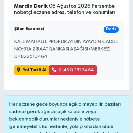
Mardin
Derik
06 Ağustos 2026 Perşembe
Yaşam
nöbetçi eczane adres, telefon ve konumları
Resmi ilanlar
Şilan Eczanesi
Derik
KALE MAHALLE PROF.DR.AYDIN AYAYDIN CADDE
NO:51A ZİRAAT BANKASI AŞAĞISI (MERKEZ)
04822513464
Yol Tarifi Al
0 (482) 251 34 64
Her eczane gece boyunca açık olmayabilir, bazıları
sadece gerektiğinde açık kalabilir veya
beklenmedik durumlar nedeniyle nöbete
gelemeyebilir. Bu nedenle, yola çıkmadan önce