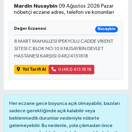
Mardin
Nusaybin
09 Ağustos 2026 Pazar
Yaşam
nöbetçi eczane adres, telefon ve konumları
Resmi ilanlar
Değer Eczanesi
Nusaybin
8 MART MAHALLESİ İPEKYOLU CADDE VİKENT
SİTESİ C BLOK NO:10 II NUSAYBİN DEVLET
HASTANESİ KARŞISI 04824151818
Yol Tarifi Al
0 (482) 415 18 18
Her eczane gece boyunca açık olmayabilir, bazıları
sadece gerektiğinde açık kalabilir veya
beklenmedik durumlar nedeniyle nöbete
gelemeyebilir. Bu nedenle, yola çıkmadan önce