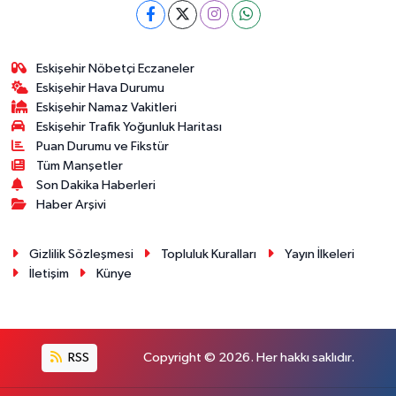
Eskişehir Nöbetçi Eczaneler
Eskişehir Hava Durumu
Eskişehir Namaz Vakitleri
Eskişehir Trafik Yoğunluk Haritası
Puan Durumu ve Fikstür
Tüm Manşetler
Son Dakika Haberleri
Haber Arşivi
Gizlilik Sözleşmesi
Topluluk Kuralları
Yayın İlkeleri
İletişim
Künye
RSS
Copyright © 2026. Her hakkı saklıdır.