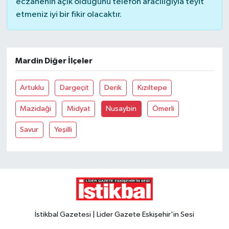
eczanenin açık olduğunu telefon aracılığıyla teyit
etmeniz iyi bir fikir olacaktır.
Mardin Diğer İlçeler
Artuklu
Dargeçit
Derik
Kızıltepe
Mazidaği
Midyat
Nusaybin
Ömerli
Savur
Yeşilli
İstikbal Gazetesi | Lider Gazete Eskişehir'in Sesi