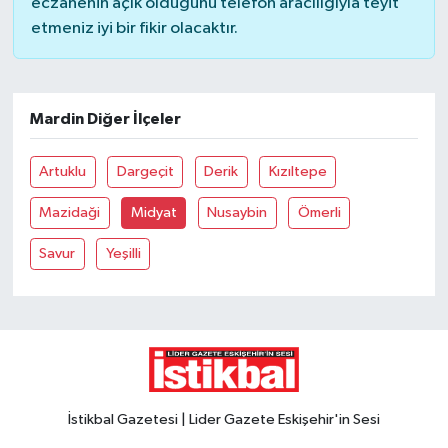
eczanenin açık olduğunu telefon aracılığıyla teyit
etmeniz iyi bir fikir olacaktır.
Mardin Diğer İlçeler
Artuklu
Dargeçit
Derik
Kızıltepe
Mazidaği
Midyat
Nusaybin
Ömerli
Savur
Yeşilli
İstikbal Gazetesi | Lider Gazete Eskişehir'in Sesi