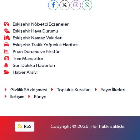
Eskişehir Nöbetçi Eczaneler
Eskişehir Hava Durumu
Eskişehir Namaz Vakitleri
Eskişehir Trafik Yoğunluk Haritası
Puan Durumu ve Fikstür
Tüm Manşetler
Son Dakika Haberleri
Haber Arşivi
Gizlilik Sözleşmesi
Topluluk Kuralları
Yayın İlkeleri
İletişim
Künye
RSS
Copyright © 2026. Her hakkı saklıdır.