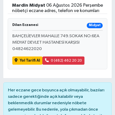
Mardin
Midyat
06 Ağustos 2026 Perşembe
Yaşam
nöbetçi eczane adres, telefon ve konumları
Resmi ilanlar
Dilan Eczanesi
Midyat
BAHÇELİEVLER MAHALLE 749.SOKAK NO:6EA
MİDYAT DEVLET HASTANESİ KARŞISI
04824622020
Yol Tarifi Al
0 (482) 462 20 20
Her eczane gece boyunca açık olmayabilir, bazıları
sadece gerektiğinde açık kalabilir veya
beklenmedik durumlar nedeniyle nöbete
gelemeyebilir. Bu nedenle, yola çıkmadan önce