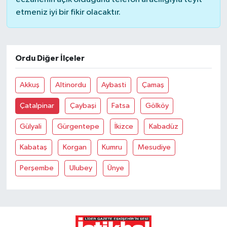
etmeniz iyi bir fikir olacaktır.
Ordu Diğer İlçeler
Akkuş
Altinordu
Aybasti
Çamaş
Çatalpinar
Çaybaşi
Fatsa
Gölköy
Gülyali
Gürgentepe
İkizce
Kabadüz
Kabataş
Korgan
Kumru
Mesudiye
Perşembe
Ulubey
Ünye