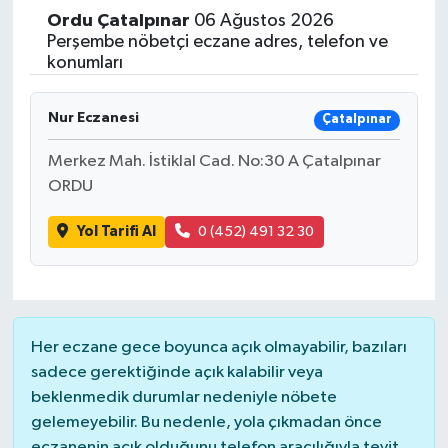
Ordu
Çatalpınar
06 Ağustos 2026
Yaşam
Perşembe nöbetçi eczane adres, telefon ve
konumları
Resmi ilanlar
Nur Eczanesi
Çatalpınar
Merkez Mah. İstiklal Cad. No:30 A Çatalpınar
ORDU
Yol Tarifi Al
0 (452) 491 32 30
Her eczane gece boyunca açık olmayabilir, bazıları
sadece gerektiğinde açık kalabilir veya
beklenmedik durumlar nedeniyle nöbete
gelemeyebilir. Bu nedenle, yola çıkmadan önce
eczanenin açık olduğunu telefon aracılığıyla teyit