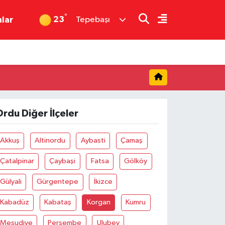
°
23
nlar
Tepebaşı
rdu Diğer İlçeler
Akkuş
Altinordu
Aybasti
Çamaş
Çatalpinar
Çaybaşi
Fatsa
Gölköy
Gülyali
Gürgentepe
İkizce
Kabadüz
Kabataş
Korgan
Kumru
Mesudiye
Perşembe
Ulubey