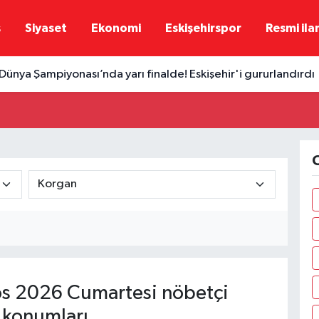
ş
Siyaset
Ekonomi
Eskişehirspor
Resmi ila
 Dünya Şampiyonası’nda yarı finalde! Eskişehir'i gururlandırdı
O
s 2026 Cumartesi nöbetçi
 konumları