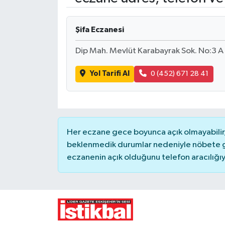
Yaşam
Şifa Eczanesi
Resmi ilanlar
Dip Mah. Mevlüt Karabayrak Sok. No:3 
Yol Tarifi Al
0 (452) 671 28 41
Her eczane gece boyunca açık olmayabilir, 
beklenmedik durumlar nedeniyle nöbete g
eczanenin açık olduğunu telefon aracılığıyla 