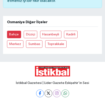
etmeniz iyi bir fikir olacaktır.
Osmaniye Diğer İlçeler
Bahçe
Düziçi
Hasanbeyli
Kadirli
Merkez
Sumbas
Toprakkale
İstikbal Gazetesi | Lider Gazete Eskişehir'in Sesi