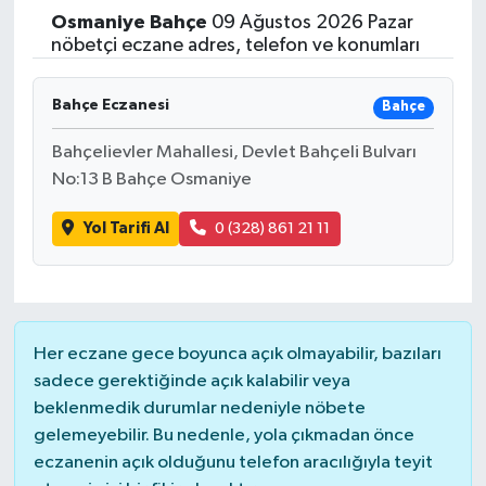
Osmaniye
Bahçe
09 Ağustos 2026 Pazar
Yaşam
nöbetçi eczane adres, telefon ve konumları
Resmi ilanlar
Bahçe Eczanesi
Bahçe
Bahçelievler Mahallesi, Devlet Bahçeli Bulvarı
No:13 B Bahçe Osmaniye
Yol Tarifi Al
0 (328) 861 21 11
Her eczane gece boyunca açık olmayabilir, bazıları
sadece gerektiğinde açık kalabilir veya
beklenmedik durumlar nedeniyle nöbete
gelemeyebilir. Bu nedenle, yola çıkmadan önce
eczanenin açık olduğunu telefon aracılığıyla teyit