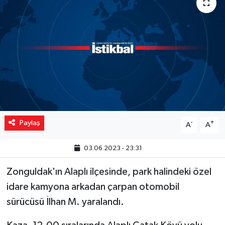
Yaşam
Resmi ilanlar
Paylaş
-
+
A
A
03.06.2023 - 23:31
Zonguldak'ın Alaplı ilçesinde, park halindeki özel
idare kamyona arkadan çarpan otomobil
sürücüsü İlhan M. yaralandı.