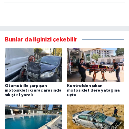
Bunlar da ilginizi çekebilir
Otomobille çarpışan
Kontrolden çıkan
motosiklet iki araç arasında
motosiklet dere yatağına
sıkıştı: 1 yaralı
uçtu