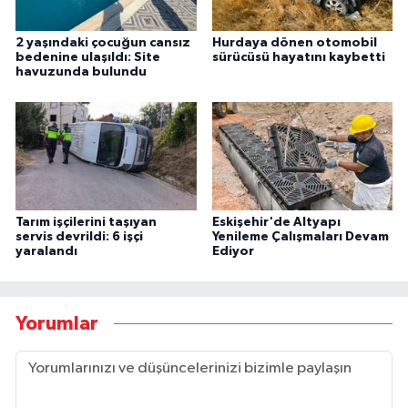
2 yaşındaki çocuğun cansız
Hurdaya dönen otomobil
bedenine ulaşıldı: Site
sürücüsü hayatını kaybetti
havuzunda bulundu
Tarım işçilerini taşıyan
Eskişehir'de Altyapı
servis devrildi: 6 işçi
Yenileme Çalışmaları Devam
yaralandı
Ediyor
Yorumlar