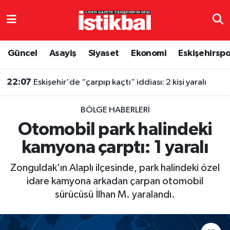
Eskişehirspor
Eskişehir Nöbetçi Eczaneler
Güncel
Asayiş
Siyaset
Ekonomi
Eskişehirsp
Güncel
Eskişehir Hava Durumu
22:07
Eskişehir'de “çarpıp kaçtı” iddiası: 2 kişi yaralı
Asayiş
Eskişehir Namaz Vakitleri
BÖLGE HABERLERI
Siyaset
Eskişehir Trafik Yoğunluk Haritası
Otomobil park halindeki
kamyona çarptı: 1 yaralı
Spor
TFF 3.Lig 4.Grup Puan Durumu ve Fikstür
Zonguldak'ın Alaplı ilçesinde, park halindeki özel
Eğitim
Tüm Manşetler
idare kamyona arkadan çarpan otomobil
sürücüsü İlhan M. yaralandı.
Ekonomi
Son Dakika Haberleri
Sağlık
Haber Arşivi