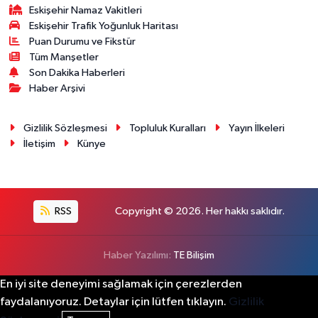
Eskişehir Namaz Vakitleri
Eskişehir Trafik Yoğunluk Haritası
Puan Durumu ve Fikstür
Tüm Manşetler
Son Dakika Haberleri
Haber Arşivi
Gizlilik Sözleşmesi
Topluluk Kuralları
Yayın İlkeleri
İletişim
Künye
RSS
Copyright © 2026. Her hakkı saklıdır.
Haber Yazılımı:
TE Bilişim
En iyi site deneyimi sağlamak için çerezlerden
faydalanıyoruz. Detaylar için lütfen tıklayın.
Gizlilik