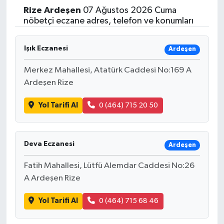
Rize
Ardeşen
07 Ağustos 2026 Cuma
Yaşam
nöbetçi eczane adres, telefon ve konumları
Resmi ilanlar
Işık Eczanesi
Ardeşen
Merkez Mahallesi, Atatürk Caddesi No:169 A
Ardeşen Rize
Yol Tarifi Al
0 (464) 715 20 50
Deva Eczanesi
Ardeşen
Fatih Mahallesi, Lütfü Alemdar Caddesi No:26
A Ardeşen Rize
Yol Tarifi Al
0 (464) 715 68 46