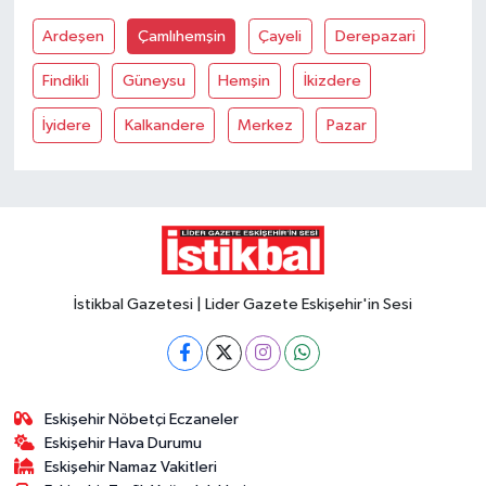
Ardeşen
Çamlıhemşin
Çayeli
Derepazari
Findikli
Güneysu
Hemşin
İkizdere
İyidere
Kalkandere
Merkez
Pazar
İstikbal Gazetesi | Lider Gazete Eskişehir'in Sesi
Eskişehir Nöbetçi Eczaneler
Eskişehir Hava Durumu
Eskişehir Namaz Vakitleri