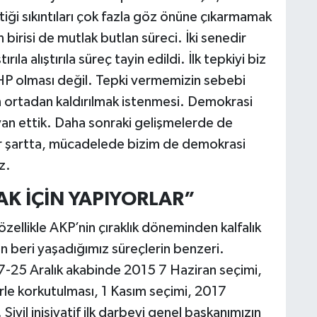
ktiği sıkıntıları çok fazla göz önüne çıkarmamak
 birisi de mutlak butlan süreci. İki senedir
ırıla alıştırıla süreç tayin edildi. İlk tepkiyi biz
HP olması değil. Tepki vermemizin sebebi
 ortadan kaldırılmak istenmesi. Demokrasi
an ettik. Daha sonraki gelişmelerde de
er şartta, mücadelede bizim de demokrasi
z.
K İÇİN YAPIYORLAR”
özellikle AKP’nin çıraklık döneminden kalfalık
 beri yaşadığımız süreçlerin benzeri.
17-25 Aralık akabinde 2015 7 Haziran seçimi,
örle korkutulması, 1 Kasım seçimi, 2017
ivil inisiyatif ilk darbeyi genel başkanımızın