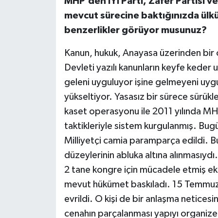
MHP’den İYİ Parti, Zafer Partisi ve
mevcut sürecine baktığınızda ülkü
benzerlikler görüyor musunuz?
Kanun, hukuk, Anayasa üzerinden bir 
Devleti yazılı kanunların keyfe keder 
geleni uyguluyor işine gelmeyeni uygul
yükseltiyor. Yasasız bir sürece sürük
kaset operasyonu ile 2011 yılında 
taktikleriyle sistem kurgulanmış. Bu
Milliyetçi camia paramparça edildi. B
düzeylerinin abluka altına alınmasıy
2 tane kongre için mücadele etmiş eki
mevut hükümet baskıladı. 15 Temmuz h
evrildi. O kişi de bir anlaşma netices
cenahın parçalanması yapıyı organize 