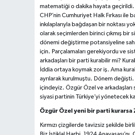
matematiği o dakika hayata geçirildi.
CHP’nin Cumhuriyet Halk Fırkası ile b
inkılaplarıyla bağdaşan bir noktası 
olarak seçimlerden birinci çıkmış bir
dönemi değiştirme potansiyeline sahip
için. Parçalamaları gerekiyordu ve si
arkadaşları bir parti kurabilir mi? Kur
İddia ortaya koymak zor iş. Ama kurabi
ayrılarak kurulmuştu. Dönem değişti. 
içindeyiz. Özgür Özel ve arkadaşları s
siyasi partinin Türkiye’yi yönetecek ka
Özgür Özel yeni bir parti kurarsa 
Kırmızı çizgilerde tavizsiz şekilde birli
Biz İstiklal Harbi, 1924 Anayasası’nı,