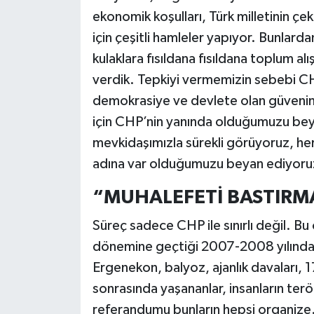
ekonomik koşulları, Türk milletinin çe
için çeşitli hamleler yapıyor. Bunlardan
kulaklara fısıldana fısıldana toplum alışt
verdik. Tepkiyi vermemizin sebebi C
demokrasiye ve devlete olan güvenin
için CHP’nin yanında olduğumuzu bey
mevkidaşımızla sürekli görüyoruz, h
adına var olduğumuzu beyan ediyoru
“MUHALEFETİ BASTIRMA
Süreç sadece CHP ile sınırlı değil. Bu 
dönemine geçtiği 2007-2008 yılından
Ergenekon, balyoz, ajanlık davaları, 
sonrasında yaşananlar, insanların ter
referandumu bunların hepsi organize. S