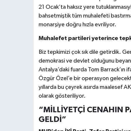
21 Ocak’ta haksız yere tutuklanmasıyla
bahsetmiştik tüm muhalefeti bastırmak
monarşiye doğru hızla evriliyor.
Muhalefet partileri yeterince tepk
Biz tepkimizi çok sık dile getirdik. 
demokrasi ve devlet olduğunu beyan 
Antalya’daki fuarda Tom Barrack’ın if
Özgür Özel’e bir operasyon gelecekti
yıllarda bu çeyrek asırda maalesef A
olarak gösteriliyor.
“MİLLİYETÇİ CENAHIN 
GELDİ”