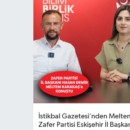
Yaşam
Resmi ilanlar
İstikbal Gazetesi’nden Meltem
Zafer Partisi Eskişehir İl Başk