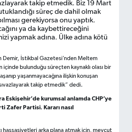
zlayarak takip etmedik. Biz 19 Mart
uklandığı süreç de dahil olmak
ılması gerekiyorsa onu yaptık.
ağını ya da kaybettireceğini
izi yapmak adına. Ülke adına kötü
san Demir, İstikbal Gazetesi’nden Meltem
in içinde bulunduğu süreçten kaynaklı olası bir
aşanıp yaşanmayacağına ilişkin konuşan
ıvazlayarak takip etmedik” dedi.
nra Eskişehir’de kurumsal anlamda CHP’ye
i Zafer Partisi. Kararı nasıl
zı hassasiyetleri arka plana atmak için, mevcut