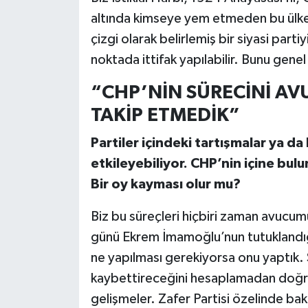
altında kimseye yem etmeden bu ülken
çizgi olarak belirlemiş bir siyasi par
noktada ittifak yapılabilir. Bunu gene
“CHP’NİN SÜRECİNİ A
TAKİP ETMEDİK”
Partiler içindeki tartışmalar ya d
etkileyebiliyor. CHP’nin içine bulu
Bir oy kayması olur mu?
Biz bu süreçleri hiçbiri zaman avucum
günü Ekrem İmamoğlu’nun tutuklandığ
ne yapılması gerekiyorsa onu yaptık. 
kaybettireceğini hesaplamadan doğru
gelişmeler. Zafer Partisi özelinde baka