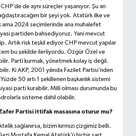
 CHP’de de aynı süreçler yaşanıyor. Şu an
ağdaştıracağım bir şeyi yok. Atatürk ilke ve
yok ama 2024 seçimlerinde ana muhalefet
 siyasi partiden bahsediyoruz. Yani mevcut
. Artık risk teşkil ediyor CHP mevcut yapılar
stem bu şekilde ilerliyordu. Özgür Özel ve
abilir. Parti kurmak, yönetmek kolay iş değil.
lir. Ki AKP, 2001 yılında Fazilet Partisi’nden
Yüzde 50 artı 1 şekillenen başkanlık sistemi
iyasi parti kurabilir. Milli olması durumunda bu
drolarla sisteme dahil olabilir.
Zafer Partisi ittifak masasına oturur mu?
ktelik sağlanırsa, bizim kırmızı çizgimiz belli.
 Gazi Mustafa Kemal Atatürk’ü hiçbir şart