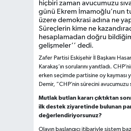
hiçbiri zaman avucumuzu sıva
günü Ekrem İmamoğlu’nun tut
üzere demokrasi adına ne yap
Süreçlerin kime ne kazandırac
hesaplamadan doğru bildiğim
gelişmeler’’ dedi.
Zafer Partisi Eskişehir İl Başkanı Ha
Karakaş’ın sorularını yanıtladı. CHP’n
erken seçimde partisine oy kayması y
Demir, “CHP’nin sürecini avucumuzu s
Mutlak butlan kararı çıktıktan so
ilk destek ziyaretinde bulunan part
değerlendiriyorsunuz?
Olayın başlangıcı itibariyle sistem ba