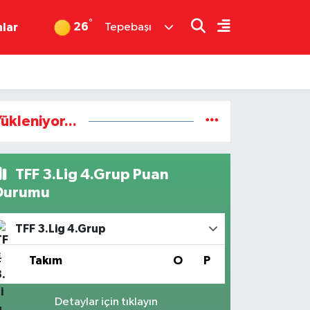
°
26
nlar
Tepebaşı
ükleniyor...
TFF 3.Lig 4.Grup Puan
Durumu
TFF 3.Lig 4.Grup
#
Takım
O
P
Detaylar için tıklayın