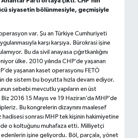
 Anahtar Parti ortaya çıktı. CHP’nin
cü siyasetin bölünmesiyle, geçmişiyle
operasyon var. Şu an Türkiye Cumhuriyeti
uygulanmasıyla karşı karşıya. Bürokrasi işine
amıyor. Bu da sivil anayasa çığırtkanlığını
leniyor ülke. 2010 yılında CHP’de yaşanan
MHP’de yaşanan kaset operasyonu FETÖ
gün de sistem bu boyutta hızla devam ediyor.
unun sebebi mevcutlu yapıların en üst
dı. Biz 2016 15 Mayıs ve 19 Haziran’da MHP’de
pleriz. Bu kongrelerin dizaynını maalesef
adisesi sonrası MHP tek kişinin hakimiyetine
inde o koltuğunu muhafaza etti. Milliyetçi
edenlerin işine geliyordu. Böl, parçala, yönet