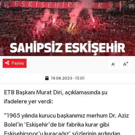
Yaşam
Resmi ilanlar
Paylaş
-
+
A
A
19.06.2023 - 15:01
ETB Başkanı Murat Diri, açıklamasında şu
ifadelere yer verdi:
"1965 yılında kurucu başkanımız merhum Dr. Aziz
Bolel'in 'Eskişehir'de bir fabrika kurar gibi
Eskişehirspor'u kuracağız' sözlerinin ardından