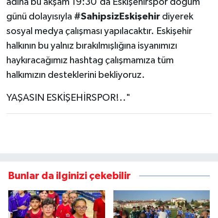
adına bu akşam 19:30'da Eskişehirspor doğum
günü dolayısıyla
#SahipsizEskişehir
diyerek
sosyal medya çalışması yapılacaktır. Eskişehir
halkının bu yalnız bırakılmışlığına isyanımızı
haykıracağımız hashtag çalışmamıza tüm
halkımızın desteklerini bekliyoruz.
YAŞASIN ESKİŞEHİRSPOR!.."
Bunlar da ilginizi çekebilir