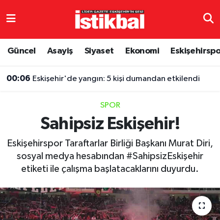
Eskişehirspor
Eskişehir Nöbetçi Eczaneler
Güncel
Asayiş
Siyaset
Ekonomi
Eskişehirsp
Güncel
Eskişehir Hava Durumu
00:06
Eskişehir'de yangın: 5 kişi dumandan etkilendi
Asayiş
Eskişehir Namaz Vakitleri
SPOR
Siyaset
Eskişehir Trafik Yoğunluk Haritası
Sahipsiz Eskişehir!
Spor
TFF 3.Lig 4.Grup Puan Durumu ve Fikstür
Eskişehirspor Taraftarlar Birliği Başkanı Murat Diri,
sosyal medya hesabından #SahipsizEskişehir
Eğitim
Tüm Manşetler
etiketi ile çalışma başlatacaklarını duyurdu.
Ekonomi
Son Dakika Haberleri
Sağlık
Haber Arşivi