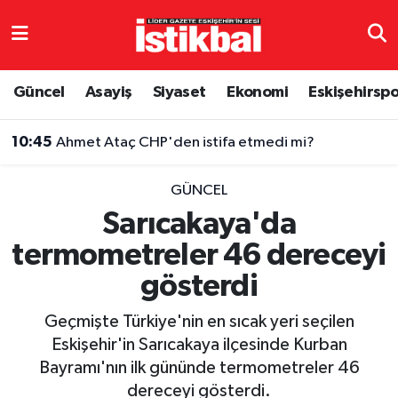
Eskişehirspor
Eskişehir Nöbetçi Eczaneler
Güncel
Asayiş
Siyaset
Ekonomi
Eskişehirsp
Güncel
Eskişehir Hava Durumu
10:45
Ahmet Ataç CHP'den istifa etmedi mi?
Asayiş
Eskişehir Namaz Vakitleri
GÜNCEL
Siyaset
Eskişehir Trafik Yoğunluk Haritası
Sarıcakaya'da
termometreler 46 dereceyi
Spor
TFF 3.Lig 4.Grup Puan Durumu ve Fikstür
gösterdi
Eğitim
Tüm Manşetler
Geçmişte Türkiye'nin en sıcak yeri seçilen
Ekonomi
Son Dakika Haberleri
Eskişehir'in Sarıcakaya ilçesinde Kurban
Bayramı'nın ilk gününde termometreler 46
Sağlık
Haber Arşivi
dereceyi gösterdi.