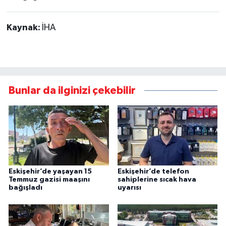
Kaynak:
İHA
Bunlar da ilginizi çekebilir
Eskişehir’de yaşayan 15
Eskişehir’de telefon
Temmuz gazisi maaşını
sahiplerine sıcak hava
bağışladı
uyarısı