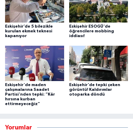
Eskişehir’de 5 bilezikle
Eskişehir ESOGÜ'de
kurulan ekmek teknesi
öğrencilere mobbing
kapanıyor
iddiası!
Eskişehir'de maden
Eskişehir'de tepki çeken
çalışmalarına Saadet
görüntü! Kaldırımlar
Partisi'nden tepki: “Kâr
otoparka döndü
hırsına kurban
ettirmeyeceğiz”
Yorumlar