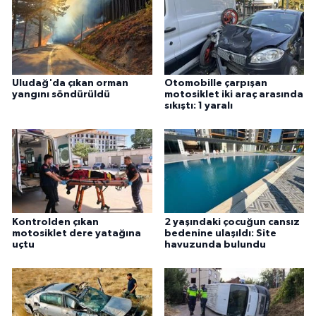
Uludağ'da çıkan orman
Otomobille çarpışan
yangını söndürüldü
motosiklet iki araç arasında
sıkıştı: 1 yaralı
Kontrolden çıkan
2 yaşındaki çocuğun cansız
motosiklet dere yatağına
bedenine ulaşıldı: Site
uçtu
havuzunda bulundu