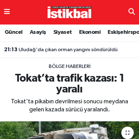
Eskişehirspor
Eskişehir Nöbetçi Eczaneler
Güncel
Asayiş
Siyaset
Ekonomi
Eskişehirsp
Güncel
Eskişehir Hava Durumu
21:13
Uludağ'da çıkan orman yangını söndürüldü
Asayiş
Eskişehir Namaz Vakitleri
BÖLGE HABERLERI
Siyaset
Eskişehir Trafik Yoğunluk Haritası
Tokat’ta trafik kazası: 1
yaralı
Spor
TFF 3.Lig 4.Grup Puan Durumu ve Fikstür
Tokat'ta pikabın devrilmesi sonucu meydana
Eğitim
Tüm Manşetler
gelen kazada sürücü yaralandı.
Ekonomi
Son Dakika Haberleri
Sağlık
Haber Arşivi