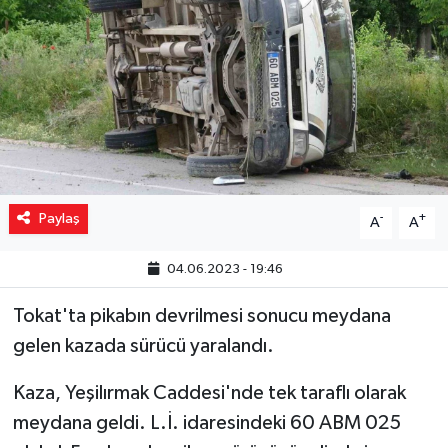
Yaşam
Resmi ilanlar
Paylaş
-
+
A
A
04.06.2023 - 19:46
Tokat'ta pikabın devrilmesi sonucu meydana
gelen kazada sürücü yaralandı.
Kaza, Yeşilırmak Caddesi'nde tek taraflı olarak
meydana geldi. L.İ. idaresindeki 60 ABM 025