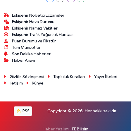
Eskişehir Nöbetçi Eczaneler
Eskişehir Hava Durumu
Eskişehir Namaz Vakitleri
Eskişehir Trafik Yoğunluk Haritası
Puan Durumu ve Fikstür
Tüm Manşetler
Son Dakika Haberleri
Haber Arşivi
Gizlilik Sözleşmesi
Topluluk Kuralları
Yayın İlkeleri
İletişim
Künye
RSS
Copyright © 2026. Her hakkı saklıdır.
Haber Yazılımı:
TE Bilişim