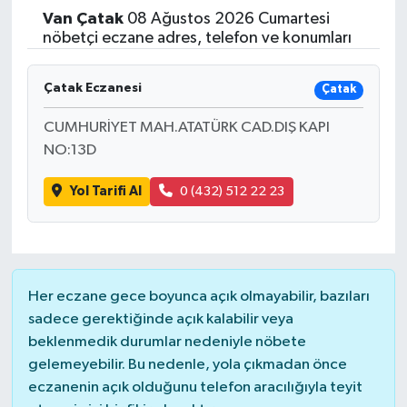
Van
Çatak
08 Ağustos 2026 Cumartesi
Yaşam
nöbetçi eczane adres, telefon ve konumları
Resmi ilanlar
Çatak Eczanesi
Çatak
CUMHURİYET MAH.ATATÜRK CAD.DIŞ KAPI
NO:13D
Yol Tarifi Al
0 (432) 512 22 23
Her eczane gece boyunca açık olmayabilir, bazıları
sadece gerektiğinde açık kalabilir veya
beklenmedik durumlar nedeniyle nöbete
gelemeyebilir. Bu nedenle, yola çıkmadan önce
eczanenin açık olduğunu telefon aracılığıyla teyit