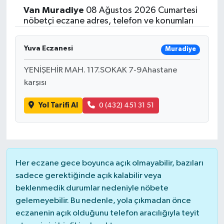
Van
Muradiye
08 Ağustos 2026 Cumartesi
Yaşam
nöbetçi eczane adres, telefon ve konumları
Resmi ilanlar
Yuva Eczanesi
Muradiye
YENİŞEHİR MAH. 117.SOKAK 7-9Ahastane
karşısı
Yol Tarifi Al
0 (432) 451 31 51
Her eczane gece boyunca açık olmayabilir, bazıları
sadece gerektiğinde açık kalabilir veya
beklenmedik durumlar nedeniyle nöbete
gelemeyebilir. Bu nedenle, yola çıkmadan önce
eczanenin açık olduğunu telefon aracılığıyla teyit