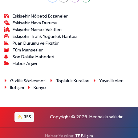
Eskişehir Nöbetçi Eczaneler
Eskişehir Hava Durumu
Eskişehir Namaz Vakitleri
Eskişehir Trafik Yoğunluk Haritası
Puan Durumu ve Fikstür
Tüm Manşetler
Son Dakika Haberleri
Haber Arşivi
Gizlilik Sözleşmesi
Topluluk Kuralları
Yayın İlkeleri
İletişim
Künye
RSS
Copyright © 2026. Her hakkı saklıdır.
Haber Yazılımı:
TE Bilişim