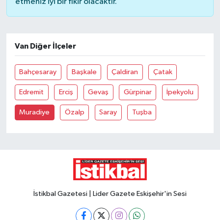
etmeniz iyi bir fikir olacaktır.
Van Diğer İlçeler
Bahçesaray
Başkale
Çaldiran
Çatak
Edremit
Erciş
Gevaş
Gürpinar
İpekyolu
Muradiye
Özalp
Saray
Tuşba
İstikbal Gazetesi | Lider Gazete Eskişehir'in Sesi