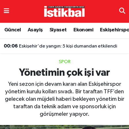
Eskişehirspor
Eskişehir Nöbetçi Eczaneler
Güncel
Asayiş
Siyaset
Ekonomi
Eskişehirsp
Güncel
Eskişehir Hava Durumu
00:06
Eskişehir'de yangın: 5 kişi dumandan etkilendi
Asayiş
Eskişehir Namaz Vakitleri
SPOR
Siyaset
Eskişehir Trafik Yoğunluk Haritası
Yönetimin çok işi var
Spor
TFF 3.Lig 4.Grup Puan Durumu ve Fikstür
Yeni sezon için devam kararı alan Eskişehirspor
yönetim kurulu kolları sıvadı. Bir taraftan TFF’den
Eğitim
Tüm Manşetler
gelecek olan müjdeli haberi bekleyen yönetim bir
taraftan da teknik adam ve sponsorluk için
Ekonomi
Son Dakika Haberleri
görüşmeler yapıyor.
Sağlık
Haber Arşivi