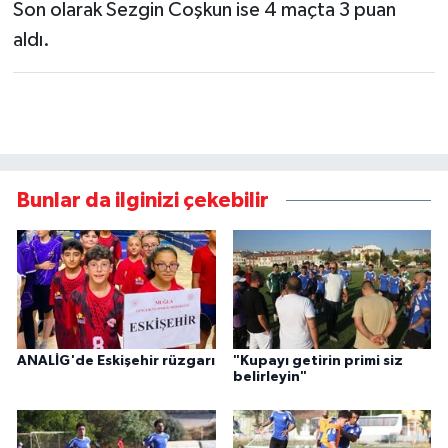
Son olarak Sezgin Coşkun ise 4 maçta 3 puan
aldı.
Bunlar da ilginizi çekebilir
ANALİG'de Eskişehir rüzgarı
"Kupayı getirin primi siz
belirleyin"