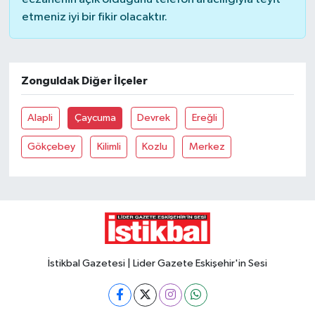
etmeniz iyi bir fikir olacaktır.
Zonguldak Diğer İlçeler
Alapli
Çaycuma
Devrek
Ereğli
Gökçebey
Kilimli
Kozlu
Merkez
İstikbal Gazetesi | Lider Gazete Eskişehir'in Sesi