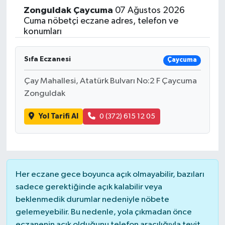
Zonguldak
Çaycuma
07 Ağustos 2026
Yaşam
Cuma nöbetçi eczane adres, telefon ve
konumları
Resmi ilanlar
Sıfa Eczanesi
Çaycuma
Çay Mahallesi, Atatürk Bulvarı No:2 F Çaycuma
Zonguldak
Yol Tarifi Al
0 (372) 615 12 05
Her eczane gece boyunca açık olmayabilir, bazıları
sadece gerektiğinde açık kalabilir veya
beklenmedik durumlar nedeniyle nöbete
gelemeyebilir. Bu nedenle, yola çıkmadan önce
eczanenin açık olduğunu telefon aracılığıyla teyit