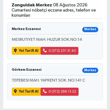
Zonguldak
Merkez
08 Ağustos 2026
Yaşam
Cumartesi nöbetçi eczane adres, telefon ve
konumları
Resmi ilanlar
Merkez Eczanesi
Merkez
MESRUTIYET MAH. HUZUR SOK.NO:14
Yol Tarifi Al
0 (372) 251 31 40
Görkem Eczanesi
Merkez
TEPEBESI MAH. YAPKENT SOK. NO:141 C
Yol Tarifi Al
0 (372) 268 13 32