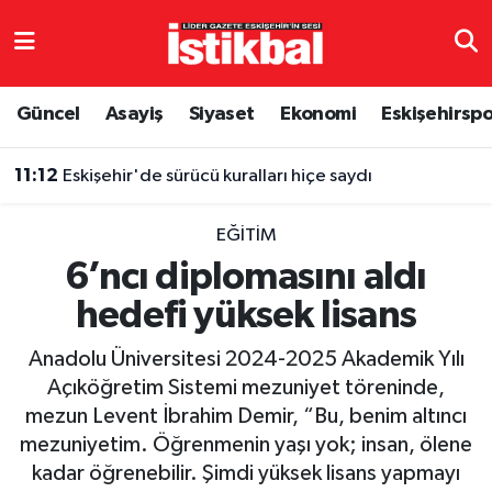
Eskişehirspor
Eskişehir Nöbetçi Eczaneler
Güncel
Asayiş
Siyaset
Ekonomi
Eskişehirsp
Güncel
Eskişehir Hava Durumu
11:12
Eskişehir'de sürücü kuralları hiçe saydı
Asayiş
Eskişehir Namaz Vakitleri
EĞITIM
Siyaset
Eskişehir Trafik Yoğunluk Haritası
6’ncı diplomasını aldı
hedefi yüksek lisans
Spor
TFF 3.Lig 4.Grup Puan Durumu ve Fikstür
Anadolu Üniversitesi 2024-2025 Akademik Yılı
Eğitim
Tüm Manşetler
Açıköğretim Sistemi mezuniyet töreninde,
mezun Levent İbrahim Demir, “Bu, benim altıncı
Ekonomi
Son Dakika Haberleri
mezuniyetim. Öğrenmenin yaşı yok; insan, ölene
kadar öğrenebilir. Şimdi yüksek lisans yapmayı
Sağlık
Haber Arşivi