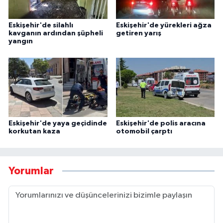
Eskişehir'de silahlı
Eskişehir'de yürekleri ağza
kavganın ardından şüpheli
getiren yarış
yangın
Eskişehir'de yaya geçidinde
Eskişehir'de polis aracına
korkutan kaza
otomobil çarptı
Yorumlar