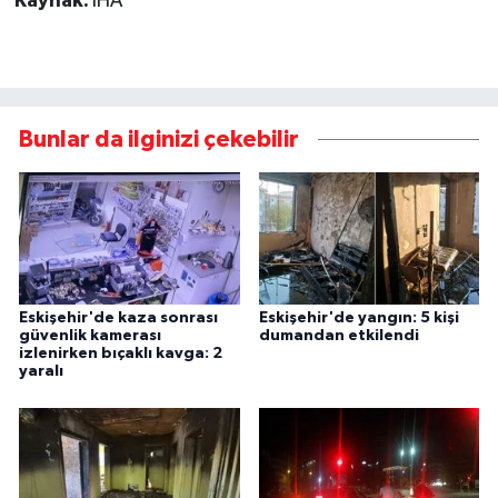
Kaynak:
İHA
Bunlar da ilginizi çekebilir
Eskişehir'de kaza sonrası
Eskişehir'de yangın: 5 kişi
güvenlik kamerası
dumandan etkilendi
izlenirken bıçaklı kavga: 2
yaralı