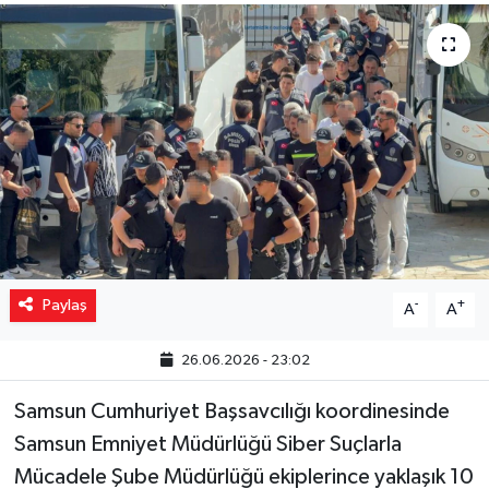
Yaşam
Resmi ilanlar
Paylaş
-
+
A
A
26.06.2026 - 23:02
Samsun Cumhuriyet Başsavcılığı koordinesinde
Samsun Emniyet Müdürlüğü Siber Suçlarla
Mücadele Şube Müdürlüğü ekiplerince yaklaşık 10