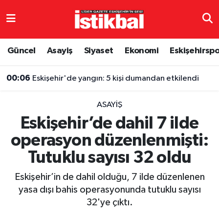
Eskişehirspor
Eskişehir Nöbetçi Eczaneler
Güncel
Asayiş
Siyaset
Ekonomi
Eskişehirsp
Güncel
Eskişehir Hava Durumu
00:06
Eskişehir'de yangın: 5 kişi dumandan etkilendi
Asayiş
Eskişehir Namaz Vakitleri
ASAYIŞ
Siyaset
Eskişehir Trafik Yoğunluk Haritası
Eskişehir’de dahil 7 ilde
operasyon düzenlenmişti:
Spor
TFF 3.Lig 4.Grup Puan Durumu ve Fikstür
Tutuklu sayısı 32 oldu
Eğitim
Tüm Manşetler
Eskişehir’in de dahil olduğu, 7 ilde düzenlenen
Ekonomi
Son Dakika Haberleri
yasa dışı bahis operasyonunda tutuklu sayısı
32'ye çıktı.
Sağlık
Haber Arşivi