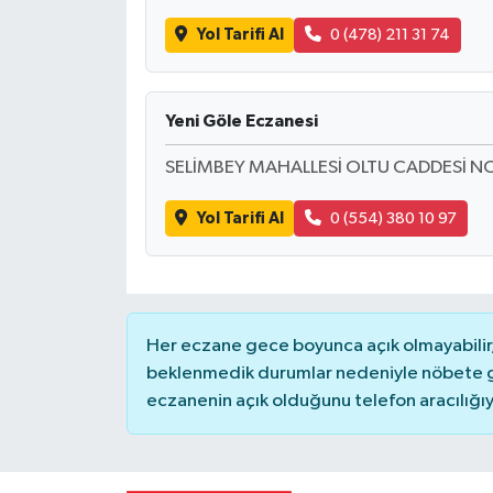
Yol Tarifi Al
0 (478) 211 31 74
Yeni Göle Eczanesi
SELİMBEY MAHALLESİ OLTU CADDESİ N
Yol Tarifi Al
0 (554) 380 10 97
Her eczane gece boyunca açık olmayabilir, 
beklenmedik durumlar nedeniyle nöbete g
eczanenin açık olduğunu telefon aracılığıyla 