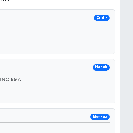
Çıldır
Hanak
İ NO:89 A
Merkez