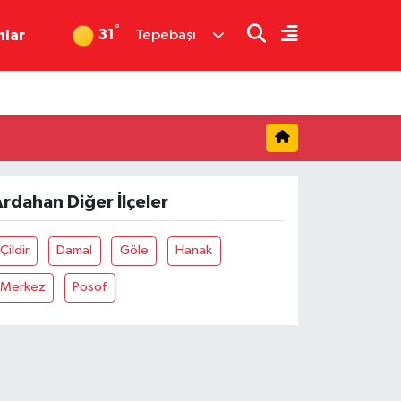
°
31
nlar
Tepebaşı
rdahan Diğer İlçeler
Çildir
Damal
Göle
Hanak
Merkez
Posof