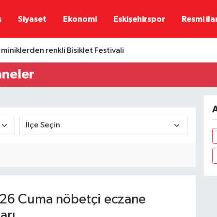
ş
Siyaset
Ekonomi
Eskişehirspor
Resmi ila
miniklerden renkli Bisiklet Festivali
neler
A
26 Cuma nöbetçi eczane
arı