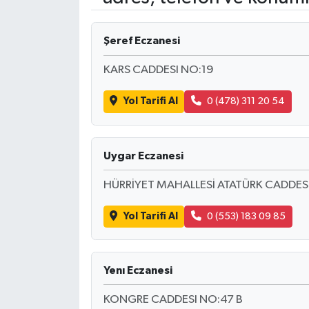
Yaşam
Şeref Eczanesi
Resmi ilanlar
KARS CADDESI NO:19
Yol Tarifi Al
0 (478) 311 20 54
Uygar Eczanesi
HÜRRİYET MAHALLESİ ATATÜRK CADDES
Yol Tarifi Al
0 (553) 183 09 85
Yenı Eczanesi
KONGRE CADDESI NO:47 B