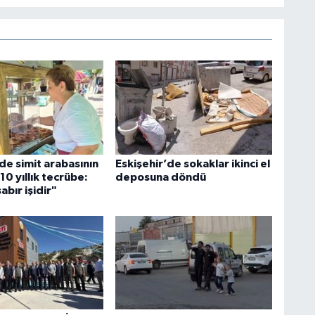
de simit arabasının
Eskişehir’de sokaklar ikinci el
10 yıllık tecrübe:
deposuna döndü
abır işidir"