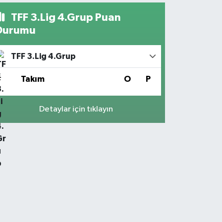
TFF 3.Lig 4.Grup Puan
Durumu
TFF 3.Lig 4.Grup
#
Takım
O
P
Detaylar için tıklayın