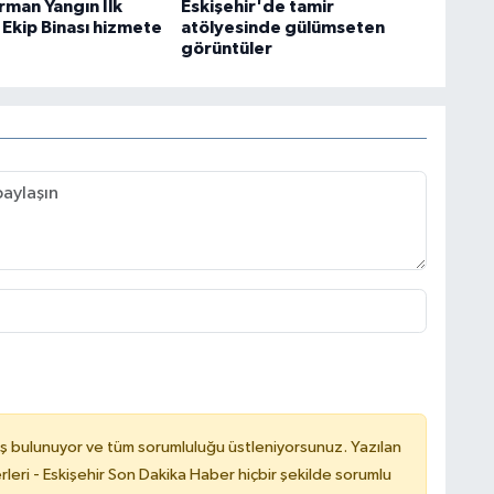
man Yangın İlk
Eskişehir'de tamir
Ekip Binası hizmete
atölyesinde gülümseten
görüntüler
ş bulunuyor ve tüm sorumluluğu üstleniyorsunuz. Yazılan
leri - Eskişehir Son Dakika Haber hiçbir şekilde sorumlu