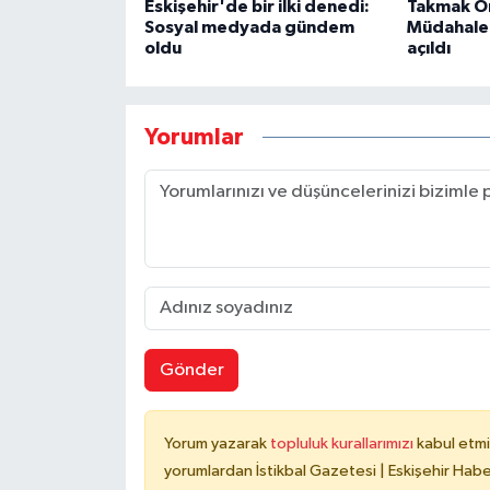
Eskişehir'de bir ilki denedi:
Takmak Or
Sosyal medyada gündem
Müdahale 
oldu
açıldı
Yorumlar
Gönder
Yorum yazarak
topluluk kurallarımızı
kabul etmi
yorumlardan İstikbal Gazetesi | Eskişehir Haber