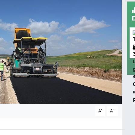
-
+
A
A