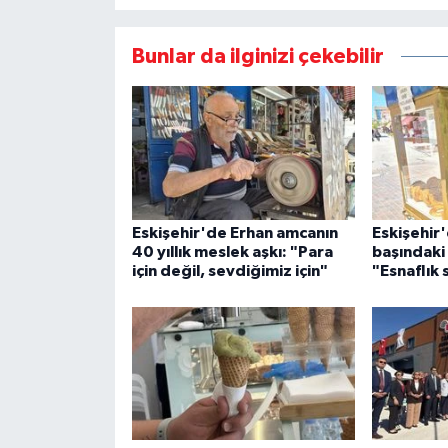
Bunlar da ilginizi çekebilir
Eskişehir'de Erhan amcanın
Eskişehir'
40 yıllık meslek aşkı: "Para
başındaki 
için değil, sevdiğimiz için"
"Esnaflık s