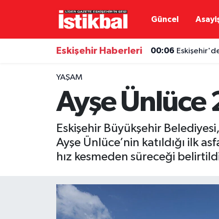
Güncel
Asayi
Eskişehirspor
Eskişehir Nöbetçi Eczaneler
Eskişehir Haberleri
00:06
Eskişehir'd
Güncel
Eskişehir Hava Durumu
YAŞAM
Asayiş
Eskişehir Namaz Vakitleri
Ayşe Ünlüce 
Siyaset
Eskişehir Trafik Yoğunluk Haritası
Eskişehir Büyükşehir Belediyesi
Spor
TFF 3.Lig 4.Grup Puan Durumu ve Fikstür
Ayşe Ünlüce’nin katıldığı ilk as
hız kesmeden süreceği belirtildi
Eğitim
Tüm Manşetler
Ekonomi
Son Dakika Haberleri
Sağlık
Haber Arşivi