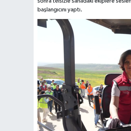
sonra telsizle sahadaki ekiplere sesl
başlangıcını yaptı.