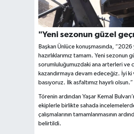
"Yeni sezonun güzel geç
Başkan Ünlüce konuşmasında, “2026 yıl
hazırlıklarımız tamam. Yeni sezonun g
sorumluluğumuzdaki ana arterleri ve ca
kazandırmaya devam edeceğiz. İyi ki v
basıyoruz. İlk asfaltımız hayırlı olsun.” 
Törenin ardından Yaşar Kemal Bulvarı’
ekiplerle birlikte sahada incelemeler
çalışmalarının tamamlanmasının ardınd
belirtildi.