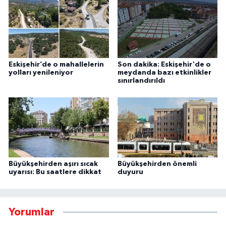
Eskişehir’de o mahallelerin
Son dakika: Eskişehir'de o
yolları yenileniyor
meydanda bazı etkinlikler
sınırlandırıldı
Büyükşehirden aşırı sıcak
Büyükşehirden önemli
uyarısı: Bu saatlere dikkat
duyuru
Yorumlar