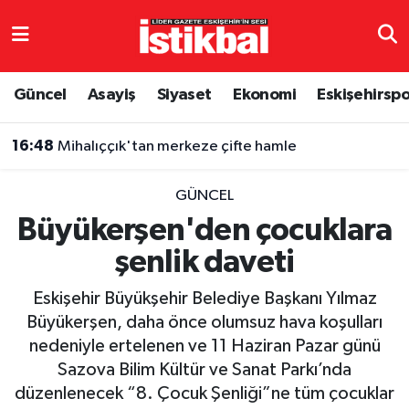
Eskişehirspor
Eskişehir Nöbetçi Eczaneler
Güncel
Asayiş
Siyaset
Ekonomi
Eskişehirsp
Güncel
Eskişehir Hava Durumu
16:48
Mihalıççık'tan merkeze çifte hamle
Asayiş
Eskişehir Namaz Vakitleri
GÜNCEL
Siyaset
Eskişehir Trafik Yoğunluk Haritası
Büyükerşen'den çocuklara
şenlik daveti
Spor
TFF 3.Lig 4.Grup Puan Durumu ve Fikstür
Eskişehir Büyükşehir Belediye Başkanı Yılmaz
Eğitim
Tüm Manşetler
Büyükerşen, daha önce olumsuz hava koşulları
nedeniyle ertelenen ve 11 Haziran Pazar günü
Ekonomi
Son Dakika Haberleri
Sazova Bilim Kültür ve Sanat Parkı’nda
düzenlenecek “8. Çocuk Şenliği”ne tüm çocuklar
Sağlık
Haber Arşivi