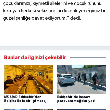
çocuklarımızı, kıymetli ailelerini ve çocuk ruhunu
koruyan herkesi sekizincisini düzenleyeceğimiz bu
güzel şenliğe davet ediyorum.” dedi.
Bunlar da ilginizi çekebilir
MÜSİAD Eskişehir’den
Eskişehir’de inşaat
Belçika ile iş birliği mesajı
paravanı mağduriyeti