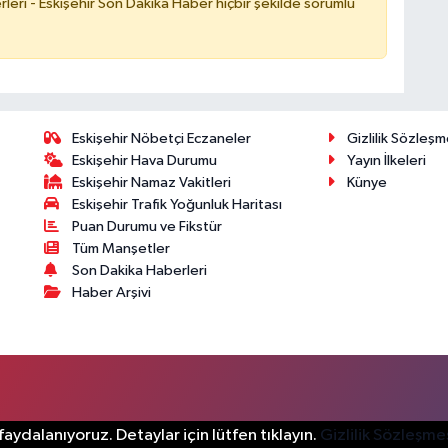
leri - Eskişehir Son Dakika Haber hiçbir şekilde sorumlu
Eskişehir Nöbetçi Eczaneler
Gizlilik Sözleşm
Eskişehir Hava Durumu
Yayın İlkeleri
Eskişehir Namaz Vakitleri
Künye
Eskişehir Trafik Yoğunluk Haritası
Puan Durumu ve Fikstür
Tüm Manşetler
Son Dakika Haberleri
Haber Arşivi
aydalanıyoruz. Detaylar için lütfen tıklayın.
Gizlilik Sözleşme