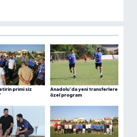
tirin primi siz
Anadolu'da yeni transferlere
"
özel program