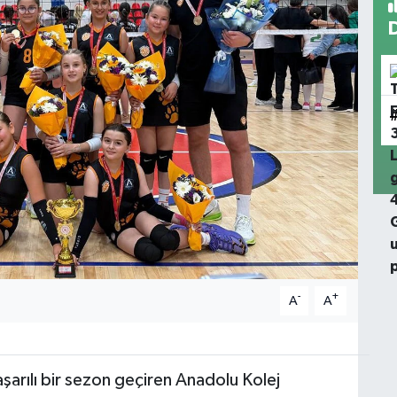
-
+
A
A
aşarılı bir sezon geçiren Anadolu Kolej