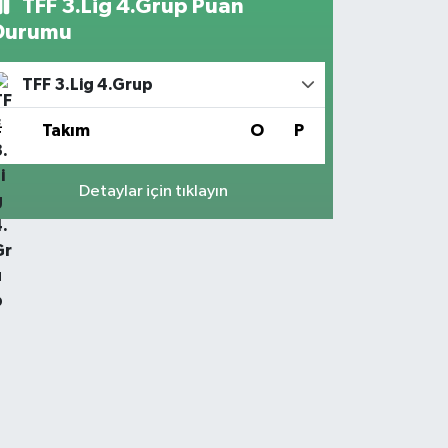
TFF 3.Lig 4.Grup Puan
Durumu
TFF 3.Lig 4.Grup
#
Takım
O
P
Detaylar için tıklayın