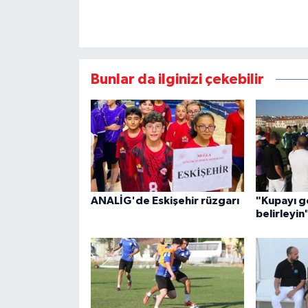
Bunlar da ilginizi çekebilir
ANALİG'de Eskişehir rüzgarı
"Kupayı ge
belirleyin