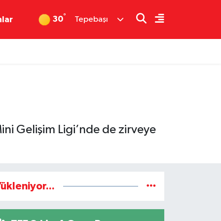
°
30
nlar
Tepebaşı
i Gelişim Ligi’nde de zirveye
ükleniyor...