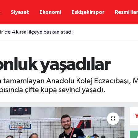
ş
Siyaset
Ekonomi
Eskişehirspor
Resmi ila
r’de 4 kırsal ilçeye başkan atadı
nluk yaşadılar
 tamamlayan Anadolu Kolej Eczacıbaşı, Min
pısında çifte kupa sevinci yaşadı.
Y