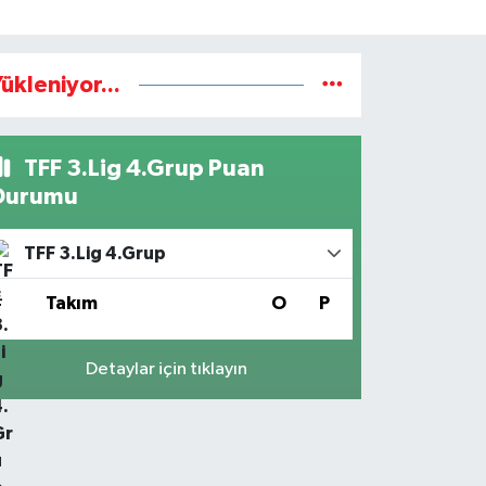
ükleniyor...
TFF 3.Lig 4.Grup Puan
Durumu
TFF 3.Lig 4.Grup
#
Takım
O
P
Detaylar için tıklayın