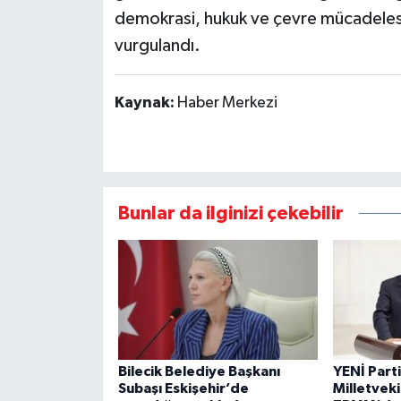
demokrasi, hukuk ve çevre mücadele
vurgulandı.
Kaynak:
Haber Merkezi
Bunlar da ilginizi çekebilir
Bilecik Belediye Başkanı
YENİ Parti
Subaşı Eskişehir’de
Milletveki