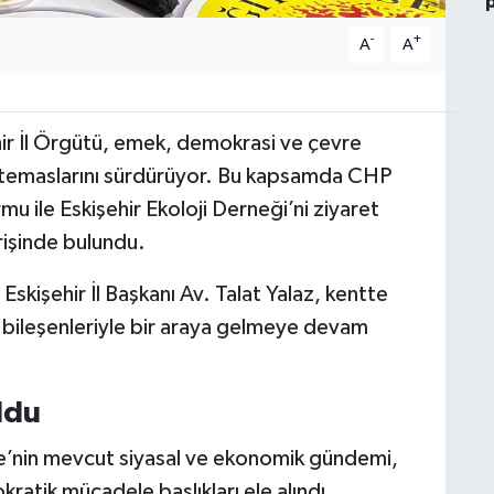
-
+
A
A
ir İl Örgütü, emek, demokrasi ve çevre
a temaslarını sürdürüyor. Bu kapsamda CHP
u ile Eskişehir Ekoloji Derneği’ni ziyaret
erişinde bulundu.
Eskişehir İl Başkanı Av. Talat Yalaz, kentte
bileşenleriyle bir araya gelmeye devam
ldu
e’nin mevcut siyasal ve ekonomik gündemi,
ratik mücadele başlıkları ele alındı.