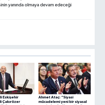
sinin yanında olmaya devam edeceği
li Eskişehir
Ahmet Ataç: “Siyasi
li Çakırözer
mücadelemi yeni bir siyasal