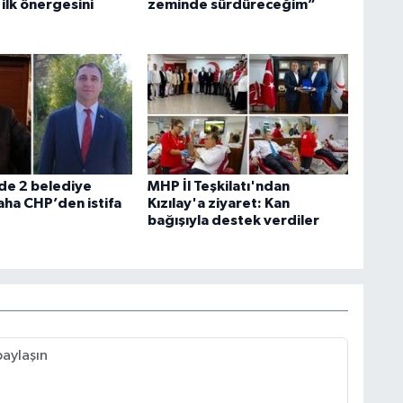
lk önergesini
zeminde sürdüreceğim”
’de 2 belediye
MHP İl Teşkilatı'ndan
aha CHP’den istifa
Kızılay'a ziyaret: Kan
bağışıyla destek verdiler