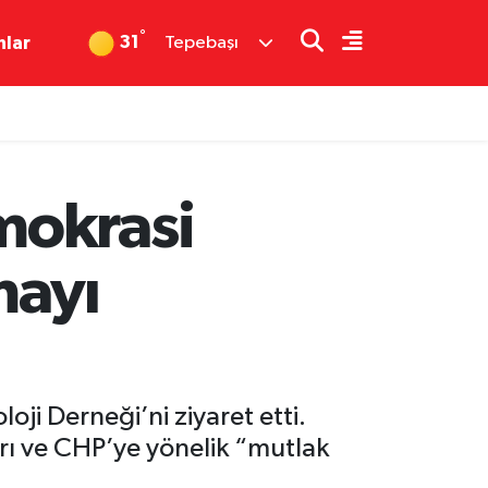
°
31
nlar
Tepebaşı
mokrasi
mayı
oji Derneği’ni ziyaret etti.
rı ve CHP’ye yönelik “mutlak