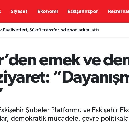
ş
Siyaset
Ekonomi
Eskişehirspor
Resmi ila
 Faaliyetleri, Şükrü transferinde son adımı attı
r’den emek ve de
ziyaret: “Dayanış
”
kişehir Şubeler Platformu ve Eskişehir Ekol
r, demokratik mücadele, çevre politikala