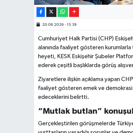
20.06.2026 - 15:39
Cumhuriyet Halk Partisi (CHP) Eskişeh
alanında faaliyet gösteren kurumlarl
heyeti, KESK Eskişehir Şubeler Platform
ederek çeşitli başlıklarda görüş alışv
Ziyaretlere ilişkin açıklama yapan CHP 
faaliyet gösteren emek ve demokrasi 
edeceklerini belirtti.
“Mutlak butlan” konuşu
Gerçekleştirilen görüşmelerde Türkiy
yurttaşların yaşadığı sorunlar ve demok