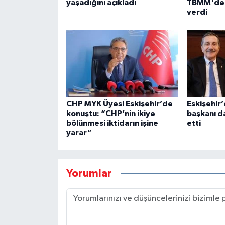
yaşadığını açıkladı
TBMM'de i
verdi
CHP MYK Üyesi Eskişehir’de
Eskişehir
konuştu: “CHP’nin ikiye
başkanı d
bölünmesi iktidarın işine
etti
yarar”
Yorumlar