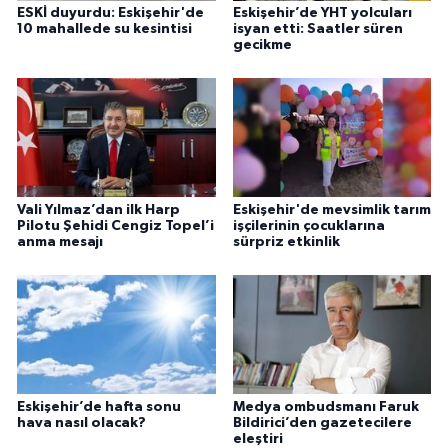
ESKİ duyurdu: Eskişehir'de
Eskişehir’de YHT yolcuları
10 mahallede su kesintisi
isyan etti: Saatler süren
gecikme
Vali Yılmaz’dan ilk Harp
Eskişehir'de mevsimlik tarım
Pilotu Şehidi Cengiz Topel’i
işçilerinin çocuklarına
anma mesajı
sürpriz etkinlik
Eskişehir’de hafta sonu
Medya ombudsmanı Faruk
hava nasıl olacak?
Bildirici’den gazetecilere
eleştiri