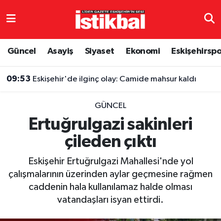
Eskişehirspor
Eskişehir Nöbetçi Eczaneler
Güncel
Asayiş
Siyaset
Ekonomi
Eskişehirsp
Güncel
Eskişehir Hava Durumu
09:53
Eskişehir'de ilginç olay: Camide mahsur kaldı
Asayiş
Eskişehir Namaz Vakitleri
GÜNCEL
Siyaset
Eskişehir Trafik Yoğunluk Haritası
Ertuğrulgazi sakinleri
çileden çıktı
Spor
TFF 3.Lig 4.Grup Puan Durumu ve Fikstür
Eskişehir Ertuğrulgazi Mahallesi'nde yol
Eğitim
Tüm Manşetler
çalışmalarının üzerinden aylar geçmesine rağmen
caddenin hala kullanılamaz halde olması
Ekonomi
Son Dakika Haberleri
vatandaşları isyan ettirdi.
Sağlık
Haber Arşivi