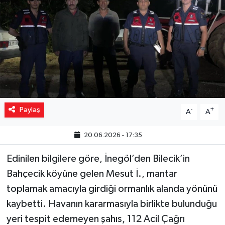
Yaşam
Resmi ilanlar
Paylaş
-
+
A
A
20.06.2026 - 17:35
Edinilen bilgilere göre, İnegöl’den Bilecik’in
Bahçecik köyüne gelen Mesut İ., mantar
toplamak amacıyla girdiği ormanlık alanda yönünü
kaybetti. Havanın kararmasıyla birlikte bulunduğu
yeri tespit edemeyen şahıs, 112 Acil Çağrı