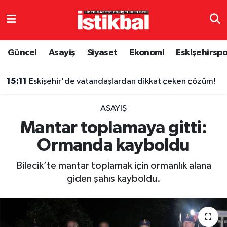
Eskişehirspor
Eskişehir Nöbetçi Eczaneler
Güncel
Asayiş
Siyaset
Ekonomi
Eskişehirsp
Güncel
Eskişehir Hava Durumu
15:11
Eskişehir'de vatandaşlardan dikkat çeken çözüm!
Asayiş
Eskişehir Namaz Vakitleri
ASAYIŞ
Siyaset
Eskişehir Trafik Yoğunluk Haritası
Mantar toplamaya gitti:
Ormanda kayboldu
Spor
TFF 3.Lig 4.Grup Puan Durumu ve Fikstür
Bilecik’te mantar toplamak için ormanlık alana
Eğitim
Tüm Manşetler
giden şahıs kayboldu.
Ekonomi
Son Dakika Haberleri
Sağlık
Haber Arşivi