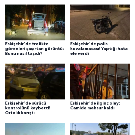
Eskişehir'de trafikte
Eskişehir'de polis
görenleri şaşırtan görüntü:
kovalamacası! Yaptığı hata
Bunu nasıl taşıdı?
ele verdi
Eskişehir'de sürücü
Eskişehir'de ilginç olay:
kontrolünü kaybetti!
Camide mahsur kaldı
Ortalık karıştı